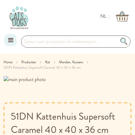
NL
Ga
Home
Producten
Kat
Manden, Kussens
51DN Kattenhuis Supersoft Caramel 40 x 40 x 36 cm
naar
Ga
de
naar
Ga
het
naar
inhoud
einde
het
van
begin
de
van
51DN Kattenhuis Supersoft
afbeeldingen-
de
gallerij
afbeeldingen-
Caramel 40 x 40 x 36 cm
gallerij