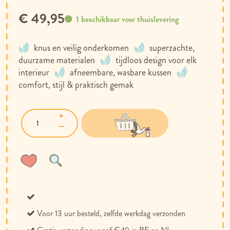
€ 49,95
1 beschikbaar voor thuislevering
knus en veilig onderkomen
superzachte,
duurzame materialen
tijdloos design voor elk
interieur
afneembare, wasbare kussen
comfort, stijl & praktisch gemak
Voeg
Toevoegen
toe
om
aan
te
verlanglijst
vergelijken
Voor 13 uur besteld, zelfde werkdag verzonden