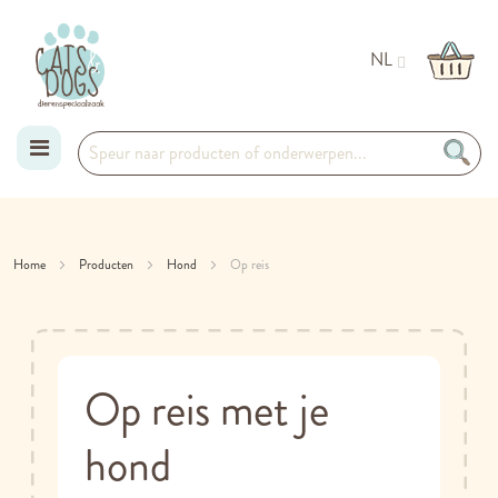
NL
Ga
naar
Home
Producten
Hond
Op reis
de
inhoud
Op reis met je
hond