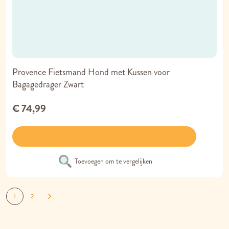
Provence Fietsmand Hond met Kussen voor
Bagagedrager Zwart
€ 74,99
Toevoegen om te vergelijken
Pagina
Je lees momenteel pagina
Pagina
Pagina
Volgende
1
2