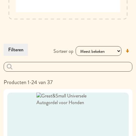
V
Filteren
Sorteer op
la
na
h
so
Producten
1
-
24
van
37