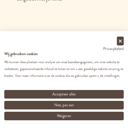
Privacybeleid
Wij gebruiken cookies
We kunnen deze plaatsen voor analyse van onze bezoekersgegevens, om onze website te
verbeteren, gepersonaliseerde inhoud te tonen en om u een geweldige website-ervaring te
bieden. Voor meer informatie over de cookies die we gebruiken opent u de instellingen.
Deskundig advies op maat
Accepteer alles
Nee, pas aan
Gratis verzending vanaf €49 in
Weigeren
België & Nederland