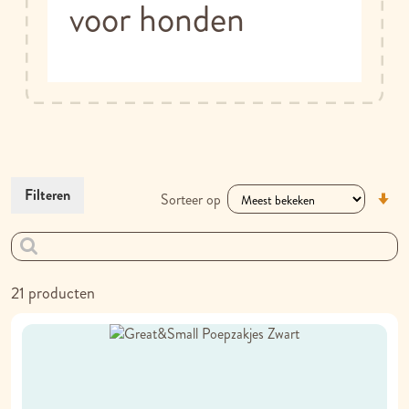
voor honden
V
Filteren
Sorteer op
la
na
h
so
21
producten