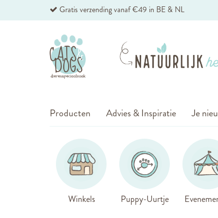
Ga
Gratis verzending vanaf €49 in BE & NL
naar
de
inhoud
Producten
Advies & Inspiratie
Je nieu
Winkels
Puppy-Uurtje
Eveneme