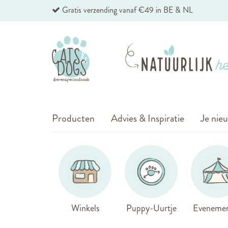
Ga
Gratis verzending vanaf €49 in BE & NL
naar
de
inhoud
Producten
Advies & Inspiratie
Je nieu
Winkels
Puppy-Uurtje
Eveneme