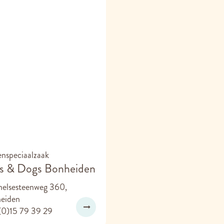
enspeciaalzaak
s & Dogs Bonheiden
elsesteenweg 360,
eiden
(0)15 79 39 29