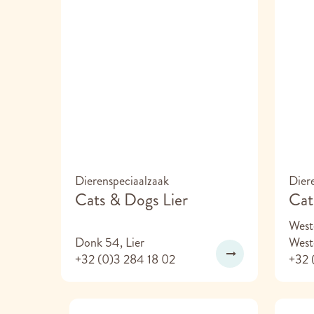
Herentals
Noorderwijksebaan 40
2200 Herentals, België
014 39 83 50
Vandaag:
10:00 - 18:00
Bonheiden
Mechelsesteenweg 360
Dierenspeciaalzaak
Dier
2820 Bonheiden, België
Cats & Dogs Lier
Cat
015 79 39 29
Weste
Vandaag:
10:00 - 18:00
Donk 54, Lier
West
+32 (0)3 284 18 02
+32 