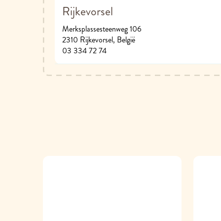
Rijkevorsel
Merksplassesteenweg 106
2310 Rijkevorsel, België
03 334 72 74
Vandaag:
10:00 - 18:00
Lier
Donk 54
2500 Lier, België
03 284 18 02
Vandaag:
10:00 - 18:00
Westerlo
Westelpark: Hotelstraat 1
2260 Westerlo, België