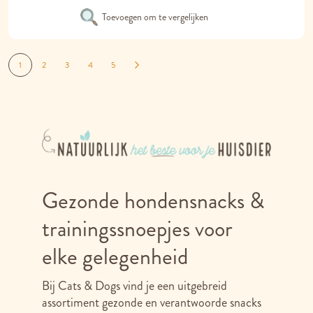
Toevoegen om te vergelijken
Pagina
Je lees momenteel pagina
Pagina
Pagina
Pagina
Pagina
Pagina
Volgende
1
2
3
4
5
Gezonde hondensnacks &
trainingssnoepjes voor
elke gelegenheid
Bij Cats & Dogs vind je een uitgebreid
assortiment gezonde en verantwoorde snacks