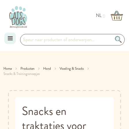
NL
Ga
naar
Home
Producten
Hond
Voeding & Snacks
Snacks & Trainingssnoepjes
de
inhoud
Snacks en
traktaties voor