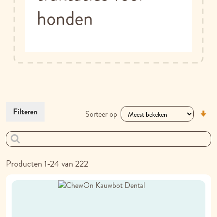
honden
V
Filteren
Sorteer op
la
na
h
so
Producten
1
-
24
van
222