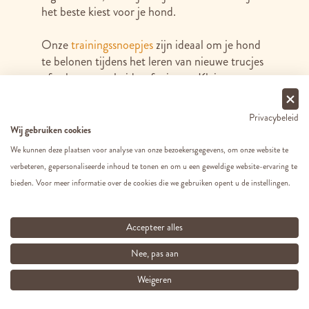
het beste kiest voor je hond.
Onze
trainingssnoepjes
zijn ideaal om je hond
te belonen tijdens het leren van nieuwe trucjes
of gehoorzaamheidsoefeningen. Klein, maar
boordevol smaak, waardoor je hond
gemotiveerd blijft zonder overvol te raken. En
Privacybeleid
natuurlijk zijn al onze snacks niet alleen lekker,
Wij gebruiken cookies
maar ook verantwoord – geen kunstmatige
We kunnen deze plaatsen voor analyse van onze bezoekersgegevens, om onze website te
kleur-, geur- en smaakstoffen.
verbeteren, gepersonaliseerde inhoud te tonen en om u een geweldige website-ervaring te
bieden. Voor meer informatie over de cookies die we gebruiken opent u de instellingen.
Twijfel je over welke snack het beste past bij
jouw hond? Kom langs in onze winkel of neem
contact
op voor persoonlijk advies. Onze
Accepteer alles
dierenexperts staan klaar om je te helpen bij
Nee, pas aan
het kiezen van de beste snack voor jouw hond.
Bestel vóór 13.00 uur en wij zorgen dat jouw
Weigeren
bestelling dezelfde werkdag nog wordt