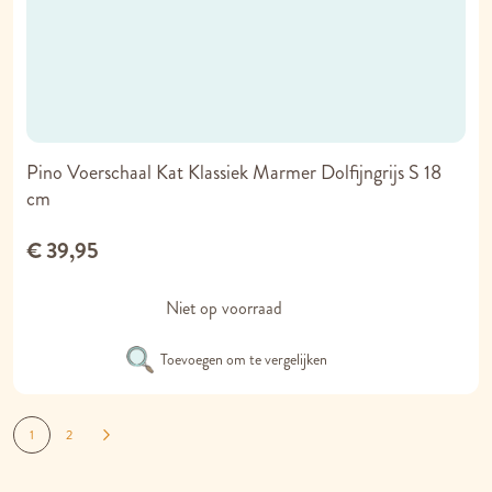
Pino Voerschaal Kat Klassiek Marmer Dolfijngrijs S 18
cm
€ 39,95
Niet op voorraad
Toevoegen om te vergelijken
Pagina
Je lees momenteel pagina
Pagina
Pagina
Volgende
1
2