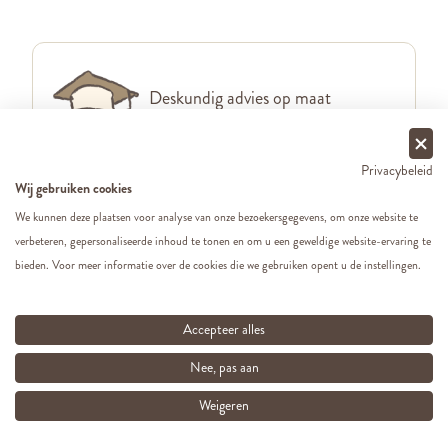
Deskundig advies op maat
Privacybeleid
Wij gebruiken cookies
We kunnen deze plaatsen voor analyse van onze bezoekersgegevens, om onze website te
Gratis verzending vanaf €49 in
verbeteren, gepersonaliseerde inhoud te tonen en om u een geweldige website-ervaring te
België & Nederland
bieden. Voor meer informatie over de cookies die we gebruiken opent u de instellingen.
Accepteer alles
Nee, pas aan
Voor 13.00 besteld, zelfde
werkdag verstuurd
Weigeren