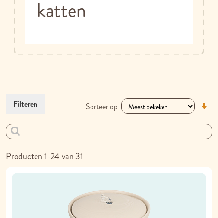
katten
V
Filteren
Sorteer op
la
na
h
so
Producten
1
-
24
van
31