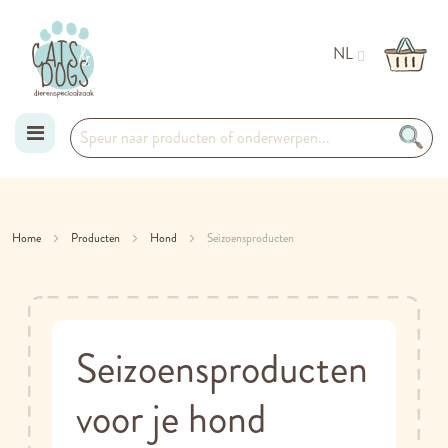
NL
Ga
naar
Home
Producten
Hond
Seizoensproducten
de
inhoud
Seizoensproducten
voor je hond