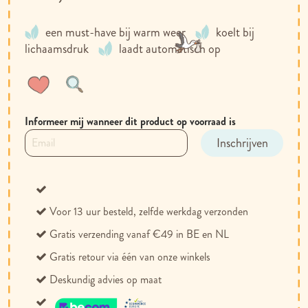
een must-have bij warm weer
koelt bij
lichaamsdruk
laadt automatisch op
Voeg
Toevoegen
toe
om
aan
te
Informeer mij wanneer dit product op voorraad is
verlanglijst
vergelijken
Inschrijven
Voor 13 uur besteld, zelfde werkdag verzonden
Gratis verzending vanaf €49 in BE en NL
Gratis retour via één van onze winkels
Deskundig advies op maat