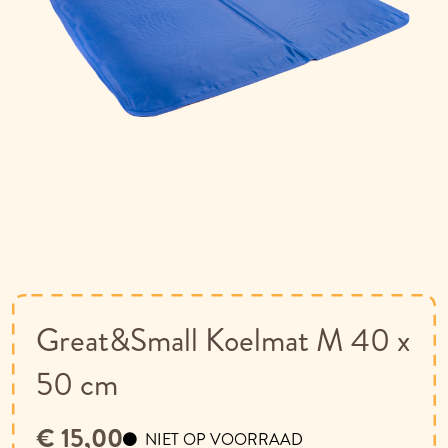
Ga
naar
het
begin
van
Great&Small Koelmat M 40 x
de
afbeeldingen-
50 cm
gallerij
€ 15,00
NIET OP VOORRAAD