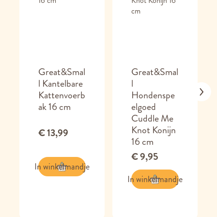
Great&Smal
Great&Smal
l Kantelbare
l
Kattenvoerb
Hondenspe
ak 16 cm
elgoed
Cuddle Me
Knot Konijn
€ 13,99
16 cm
€ 9,95
In winkelmandje
In winkelmandje