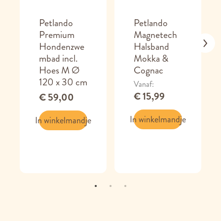
Petlando
Petlando
Premium
Magnetech
Hondenzwe
Halsband
mbad incl.
Mokka &
Hoes M Ø
Cognac
120 x 30 cm
Vanaf
€ 15,99
€ 59,00
In winkelmandje
In winkelmandje