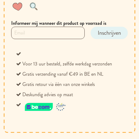
Voeg
Toevoegen
toe
om
aan
te
Informeer mij wanneer dit product op voorraad is
verlanglijst
vergelijken
Inschrijven
Voor 13 uur besteld, zelfde werkdag verzonden
Gratis verzending vanaf €49 in BE en NL
Gratis retour via één van onze winkels
Deskundig advies op maat