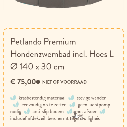
Ga
naar
het
begin
van
Petlando Premium
de
afbeeldingen-
Hondenzwembad incl. Hoes L
gallerij
Ø 140 x 30 cm
€ 75,00
NIET OP VOORRAAD
krasbestendig materiaal
stevige wanden
eenvoudig op te zetten
geen luchtpomp
nodig
anti-slip bodem
met afvoer
inclusief afdekzeil, beschermt tegen vuiligheid