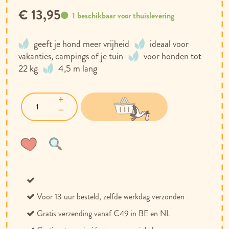
€ 13,95
1 beschikbaar voor thuislevering
geeft je hond meer vrijheid
ideaal voor
vakanties, campings of je tuin
voor honden tot
22 kg
4,5 m lang
Voeg
Toevoegen
toe
om
aan
te
verlanglijst
vergelijken
Voor 13 uur besteld, zelfde werkdag verzonden
Gratis verzending vanaf €49 in BE en NL