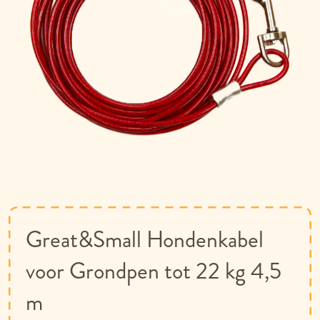
Ga
naar
het
begin
van
Great&Small Hondenkabel
de
afbeeldingen-
voor Grondpen tot 22 kg 4,5
gallerij
m