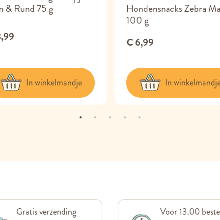
m & Rund 75 g
Hondensnacks Zebra Ma
100 g
3,99
€ 6,99
In winkelmandje
In winkelmandj
Gratis verzending
Voor 13.00 beste