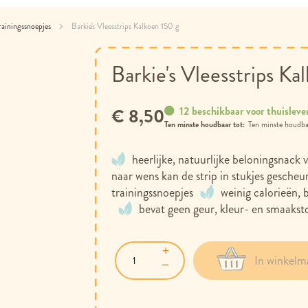
rainingssnoepjes
Barkie's Vleesstrips Kalkoen 150 g
Barkie's Vleesstrips Ka
12 beschikbaar voor thuisleve
€ 8,50
Ten minste houdbaar tot:
heerlijke, natuurlijke beloningsnack
naar wens kan de strip in stukjes gesche
trainingssnoepjes
weinig calorieën, 
bevat geen geur, kleur- en smaakst
In winkelm