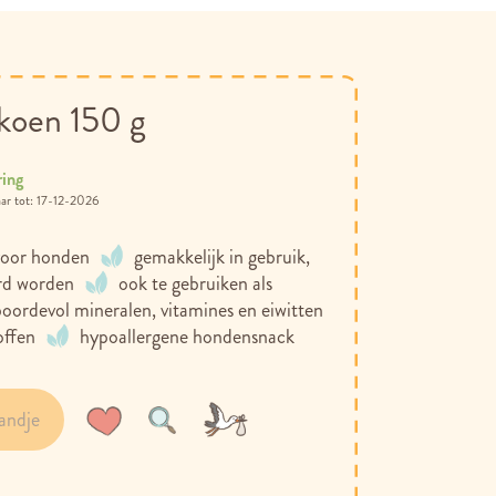
lkoen 150 g
ring
17-12-2026
 voor honden
gemakkelijk in gebruik,
urd worden
ook te gebruiken als
boordevol mineralen, vitamines en eiwitten
offen
hypoallergene hondensnack
andje
Voeg
Toevoegen
toe
om
aan
te