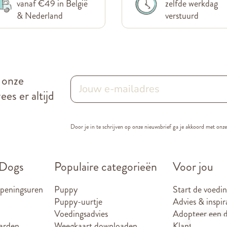
vanaf €49 in België
zelfde werkdag
& Nederland
verstuurd
r onze
es er altijd
Door je in te schrijven op onze nieuwsbrief ga je akkoord met onz
 Dogs
Populaire categorieën
Voor jou
openingsuren
Puppy
Start de voedin
Puppy-uurtje
Advies & inspir
Voedingsadvies
Adopteer een d
arden
Weegkaart downloaden
Klantenkaart