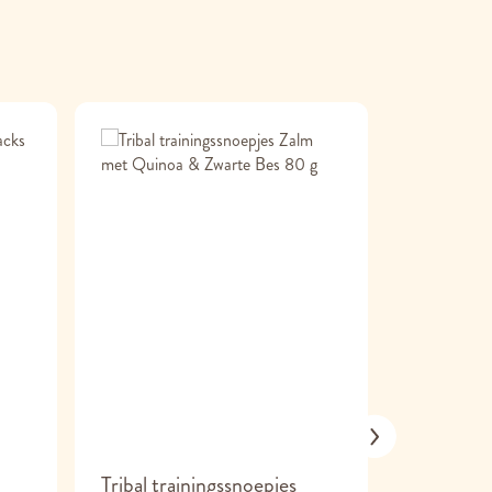
Tribal trainingssnoepjes
4Dogs Vl