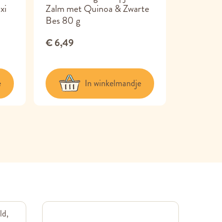
xi
Zalm met Quinoa & Zwarte
Kalkoen 
Bes 80 g
100g
€ 6,49
€ 6,95
e
In winkelmandje
ld,