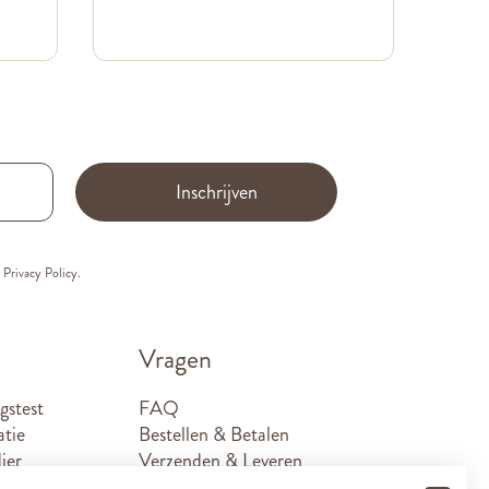
Inschrijven
e
Privacy Policy.
Vragen
gstest
FAQ
atie
Bestellen & Betalen
ier
Verzenden & Leveren
Retouren