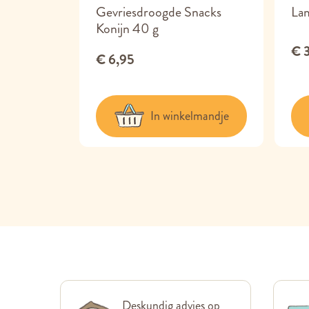
engewei
Gevriesdroogde Snacks
La
Konijn 40 g
€ 
€ 6,95
lmandje
In winkelmandje
Deskundig advies op