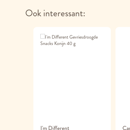
Ook interessant:
chi
I'm Different
Car