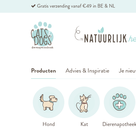
Ga
Gratis verzending vanaf €49 in BE & NL
naar
de
inhoud
Producten
Advies & Inspiratie
Je nieu
Hond
Kat
Dierenapothee