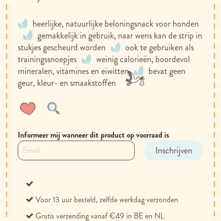
heerlijke, natuurlijke beloningsnack voor honden
gemakkelijk in gebruik, naar wens kan de strip in
stukjes gescheurd worden
ook te gebruiken als
trainingssnoepjes
weinig calorieën, boordevol
mineralen, vitamines en eiwitten
bevat geen
geur, kleur- en smaakstoffen
Voeg
Toevoegen
toe
om
aan
te
Informeer mij wanneer dit product op voorraad is
verlanglijst
vergelijken
Inschrijven
Voor 13 uur besteld, zelfde werkdag verzonden
Gratis verzending vanaf €49 in BE en NL