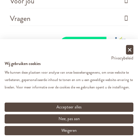
Voor jou
Vragen
Privacybeleid
Wij gebruiken cookies
We kunnen deze plaatsen voor analyse van onze bezoekersgegevens, om onze website te
verbeteren, gepersonaliseerde inhoud te tonen en om u een geweldige website-ervaring te
Copyright ©
2026 - Cats&Dogs - Website by
eWings
bieden. Voor meer informatie over de cookies die we gebruiken opent u de instellingen.
e-commerce
Al onze prijzen zijn incl. BTW
Accepteer alles
Nee, pas aan
Weigeren