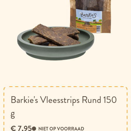
Ga
naar
het
begin
van
Barkie's Vleesstrips Rund 150
de
afbeeldingen-
g
gallerij
€ 7,95
NIET OP VOORRAAD