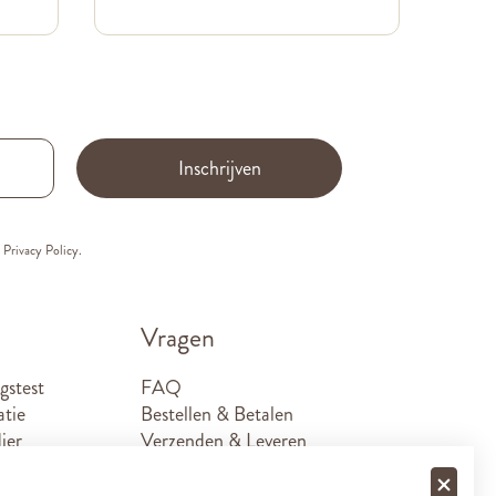
Inschrijven
e
Privacy Policy.
Vragen
gstest
FAQ
atie
Bestellen & Betalen
ier
Verzenden & Leveren
Retouren
Sponsoraanvragen