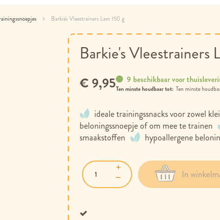
rainingssnoepjes
Barkie's Vleestrainers Lam 150 g
Barkie's Vleestrainers
9 beschikbaar voor thuislever
€ 9,95
Ten minste houdbaar tot:
ideale trainingssnacks voor zowel kle
beloningssnoepje of om mee te trainen
smaakstoffen
hypoallergene beloni
In winkelm