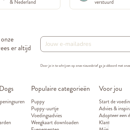
& Nederland
verstuurd
r onze
es er altijd
Door je in te schrijven op onze nieuwsbrief ga je akkoord met onz
 Dogs
Populaire categorieën
Voor jou
openingsuren
Puppy
Start de voedin
Puppy-uurtje
Advies & inspir
Voedingsadvies
Adopteer een d
arden
Weegkaart downloaden
Klantenkaart
Evenementen
Mijn account