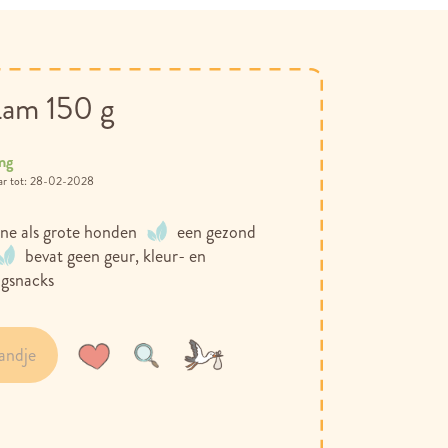
 Lam 150 g
ing
28-02-2028
ine als grote honden
een gezond
bevat geen geur, kleur- en
ngsnacks
andje
Voeg
Toevoegen
toe
om
aan
te
verlanglijst
vergelijken