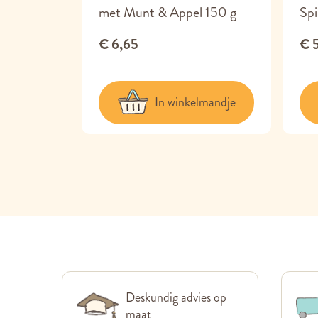
met Munt & Appel 150 g
Spi
€ 6,65
€ 
lmandje
In winkelmandje
Deskundig advies op
maat