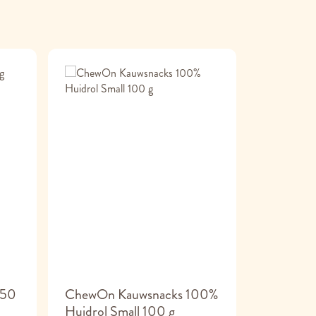
150
ChewOn Kauwsnacks 100%
ChewOn 
Huidrol Small 100 g