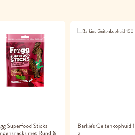
gg Superfood Sticks
Barkie's Geitenkophuid 
ndensnacks met Rund &
g