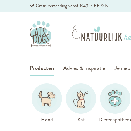
Ga
Gratis verzending vanaf €49 in BE & NL
naar
de
inhoud
Producten
Advies & Inspiratie
Je nieu
Hond
Kat
Dierenapothee