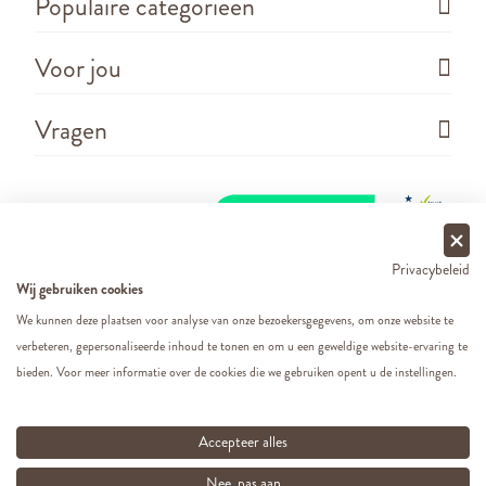
Populaire categorieën
Voor jou
Vragen
Privacybeleid
Wij gebruiken cookies
We kunnen deze plaatsen voor analyse van onze bezoekersgegevens, om onze website te
verbeteren, gepersonaliseerde inhoud te tonen en om u een geweldige website-ervaring te
Copyright ©
2026 - Cats&Dogs - Website by
eWings
bieden. Voor meer informatie over de cookies die we gebruiken opent u de instellingen.
e-commerce
Al onze prijzen zijn incl. BTW
Accepteer alles
Nee, pas aan