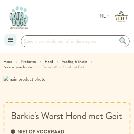
NL
Ga
Home
Producten
Hond
Voeding & Snacks
Natvoer voor honden
naar
Barkie's Worst Hond met Geit
Ga
de
naar
Ga
inhoud
het
naar
einde
het
van
begin
de
van
Barkie's Worst Hond met Geit
afbeeldingen-
de
gallerij
afbeeldingen-
gallerij
NIET OP VOORRAAD