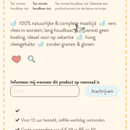
Ten minste
Selecteer een
houdbaar tot:
productvariant om de datum te tonen
100% natuurlijke & complete maaltijd
vers
vlees in worsten, lang houdbaar
vereist geen
koeling, ideaal voor op vakantie
hoog
vleesgehalte
zonder granen & gluten
Voeg
Toevoegen
toe
om
aan
te
verlanglijst
vergelijken
Informeer mij wanneer dit product op voorraad is
Inschrijven
Voor 13 uur besteld, zelfde werkdag verzonden
Gratis verzending vanaf €49 in BE en NL