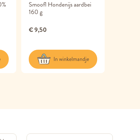
0%
Smoofl Hondenijs aardbei
ChewOn 
160 g
Kabeljau
€ 9,50
€ 3,95
e
In winkelmandje