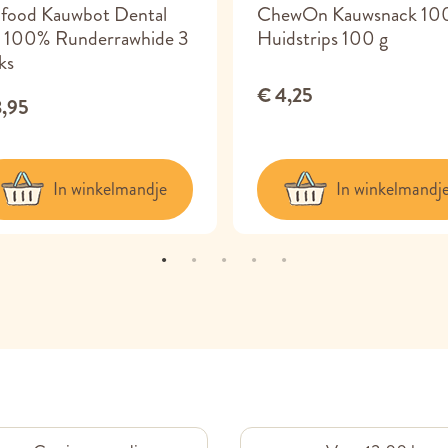
ofood Kauwbot Dental
ChewOn Kauwsnack 10
l 100% Runderrawhide 3
Huidstrips 100 g
ks
€ 4,25
3,95
In winkelmandje
In winkelmandj