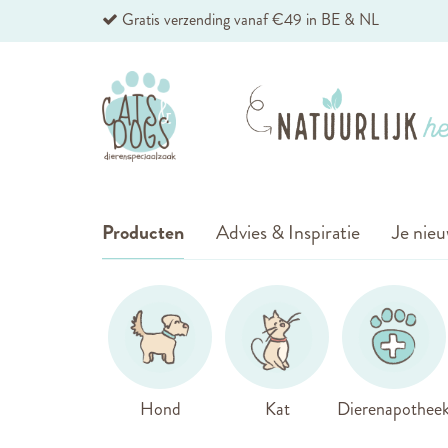
Ga
Gratis verzending vanaf €49 in BE & NL
naar
de
inhoud
Producten
Advies & Inspiratie
Je nieu
Hond
Kat
Dierenapothee