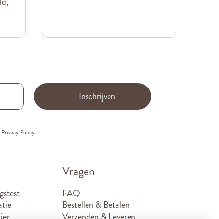
ld,
Inschrijven
e
Privacy Policy.
Vragen
gstest
FAQ
atie
Bestellen & Betalen
ier
Verzenden & Leveren