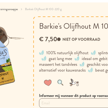
rainingssnoepjes
Barkie's Olijfhout M 100-220 g
Barkie's Olijfhout M 
€ 7,50
NIET OP VOORRAAD
100% natuurlijk olijfhout
splint
gaat lang mee
ideaal om gebit
masseert het tandvlees
geschikt voo
alternatief voor kauwsnacks
bevat g
Voeg
Toevoegen
toe
om
aan
te
Informeer mij wanneer dit product op voorraa
verlanglijst
vergelijken