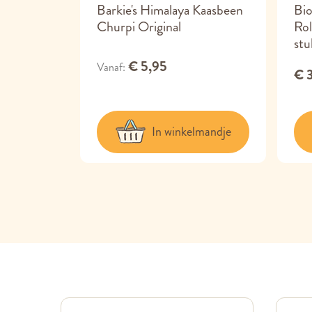
Barkie's Himalaya Kaasbeen
Bi
Churpi Original
Ro
stu
€ 5,95
Vanaf
€ 
lmandje
In winkelmandje