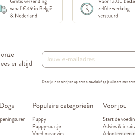
Gratis verzending
Voor 13.00 beste
vanaf €49 in België
zelfde werkdag
& Nederland
verstuurd
r onze
es er altijd
Door je in te schrijven op onze nieuwsbrief ga je akkoord met onz
 Dogs
Populaire categorieën
Voor jou
openingsuren
Puppy
Start de voedin
Puppy-uurtje
Advies & inspir
Voedingsadvies
Adopteer een d