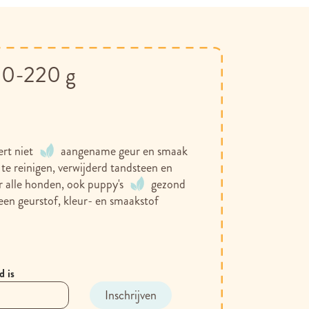
100-220 g
ert niet
aangename geur en smaak
 te reinigen, verwijderd tandsteen en
r alle honden, ook puppy's
gezond
een geurstof, kleur- en smaakstof
d is
Inschrijven