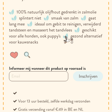
100% natuurlijk olijfhout gedrenkt in zalmolie
splintert niet
smaak van zalm
gaat
lang mee
ideaal om gebit te reinigen, verwijderd
tandsteen en masseert het tandvlees
geschikt
voor alle honden, ook puppy's
gezond alternatief
voor kauwsnacks
Voeg
Toevoegen
toe
om
aan
te
Informeer mij wanneer dit product op voorraad is
verlanglijst
vergelijken
Inschrijven
Voor 13 uur besteld, zelfde werkdag verzonden
Gratis verzending vanaf €49 in BE en NL