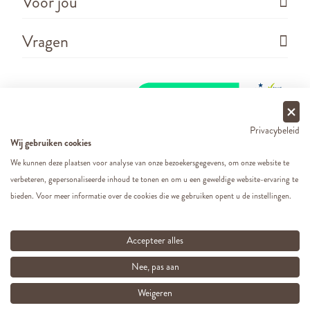
Voor jou
Vragen
Privacybeleid
Wij gebruiken cookies
We kunnen deze plaatsen voor analyse van onze bezoekersgegevens, om onze website te
verbeteren, gepersonaliseerde inhoud te tonen en om u een geweldige website-ervaring te
Copyright ©
2026 - Cats&Dogs - Website by
eWings
bieden. Voor meer informatie over de cookies die we gebruiken opent u de instellingen.
e-commerce
Al onze prijzen zijn incl. BTW
Accepteer alles
Nee, pas aan
Weigeren