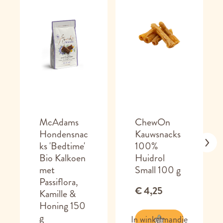
McAdams
ChewOn
Hondensnac
Kauwsnacks
ks 'Bedtime'
100%
Bio Kalkoen
Huidrol
met
Small 100 g
Passiflora,
€ 4,25
Kamille &
Honing 150
g
In winkelmandje