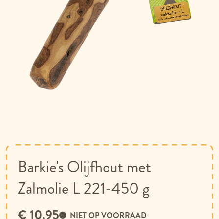
Ga
naar
het
begin
van
Barkie's Olijfhout met
de
afbeeldingen-
Zalmolie L 221-450 g
gallerij
€ 10,95
NIET OP VOORRAAD