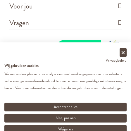
Voor jou
Vragen
Privacybeleid
Wij gebruiken cookies
We kunnen deze plaatsen voor analyse van onze bezoekersgegevens, om onze website te
verbeteren, gepersonaliseerde inhoud te tonen en om u een geweldige website-ervaring te
Copyright ©
2026 - Cats&Dogs - Website by
eWings
bieden. Voor meer informatie over de cookies die we gebruiken opent u de instellingen.
e-commerce
Al onze prijzen zijn incl. BTW
Accepteer alles
Nee, pas aan
Weigeren