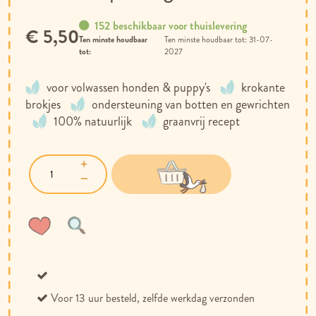
152 beschikbaar voor thuislevering
€ 5,50
Ten minste houdbaar
31-07-
tot:
2027
voor volwassen honden & puppy's
krokante
brokjes
ondersteuning van botten en gewrichten
100% natuurlijk
graanvrij recept
Voeg
Toevoegen
toe
om
aan
te
verlanglijst
vergelijken
Voor 13 uur besteld, zelfde werkdag verzonden