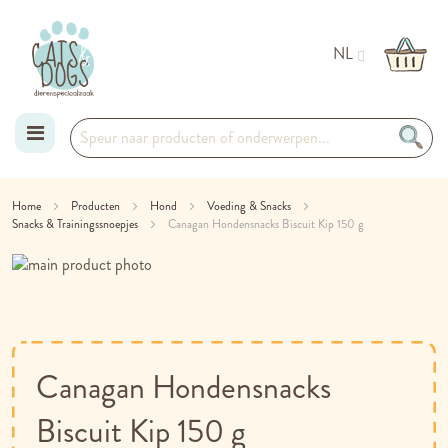
NL
Ga
Home
Producten
Hond
Voeding & Snacks
Snacks & Trainingssnoepjes
naar
Canagan Hondensnacks Biscuit Kip 150 g
Ga
de
naar
Ga
inhoud
het
naar
einde
het
van
begin
de
van
Canagan Hondensnacks
afbeeldingen-
de
gallerij
afbeeldingen-
Biscuit Kip 150 g
gallerij