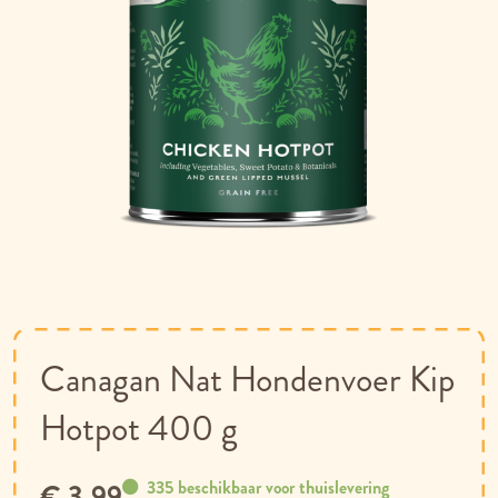
Ga
naar
het
begin
van
Canagan Nat Hondenvoer Kip
de
afbeeldingen-
Hotpot 400 g
gallerij
335 beschikbaar voor thuislevering
€ 3,99