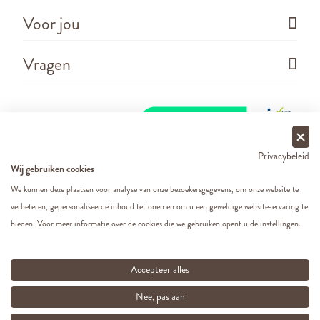
Voor jou
Vragen
Privacybeleid
Wij gebruiken cookies
We kunnen deze plaatsen voor analyse van onze bezoekersgegevens, om onze website te
verbeteren, gepersonaliseerde inhoud te tonen en om u een geweldige website-ervaring te
Copyright ©
2026 - Cats&Dogs - Website by
eWings
bieden. Voor meer informatie over de cookies die we gebruiken opent u de instellingen.
e-commerce
Al onze prijzen zijn incl. BTW
Accepteer alles
Nee, pas aan