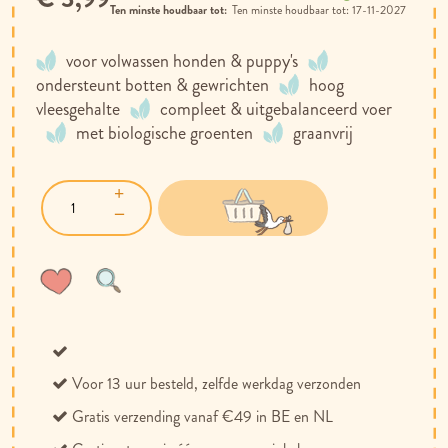
Ten minste houdbaar tot:
17-11-2027
voor volwassen honden & puppy's
ondersteunt botten & gewrichten
hoog
vleesgehalte
compleet & uitgebalanceerd voer
met biologische groenten
graanvrij
Voeg
Toevoegen
toe
om
aan
te
verlanglijst
vergelijken
Voor 13 uur besteld, zelfde werkdag verzonden
Gratis verzending vanaf €49 in BE en NL