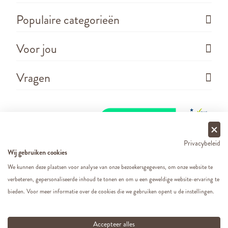
Populaire categorieën
Voor jou
Vragen
Privacybeleid
Wij gebruiken cookies
We kunnen deze plaatsen voor analyse van onze bezoekersgegevens, om onze website te
verbeteren, gepersonaliseerde inhoud te tonen en om u een geweldige website-ervaring te
Copyright ©
2026 - Cats&Dogs - Website by
eWings
bieden. Voor meer informatie over de cookies die we gebruiken opent u de instellingen.
e-commerce
Al onze prijzen zijn incl. BTW
Accepteer alles