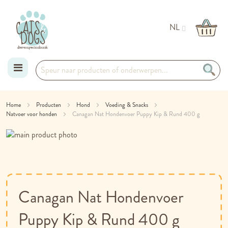
NL
Ga
Home
Producten
Hond
Voeding & Snacks
Natvoer voor honden
naar
Canagan Nat Hondenvoer Puppy Kip & Rund 400 g
Ga
de
naar
Ga
inhoud
het
naar
einde
het
van
begin
de
van
Canagan Nat Hondenvoer
afbeeldingen-
de
gallerij
afbeeldingen-
Puppy Kip & Rund 400 g
gallerij