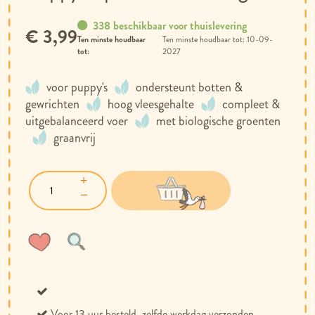
338 beschikbaar voor thuislevering
€ 3,99
Ten minste houdbaar
10-09-
tot:
2027
voor puppy's
ondersteunt botten &
gewrichten
hoog vleesgehalte
compleet &
uitgebalanceerd voer
met biologische groenten
graanvrij
Voeg
Toevoegen
toe
om
aan
te
verlanglijst
vergelijken
Voor 13 uur besteld, zelfde werkdag verzonden