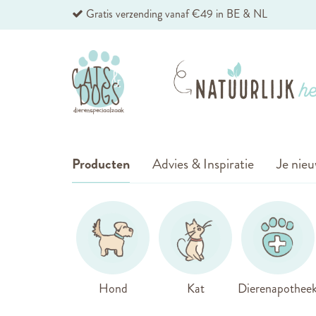
Ga
Gratis verzending vanaf €49 in BE & NL
naar
de
inhoud
Producten
Advies & Inspiratie
Je nieu
Hond
Kat
Dierenapothee