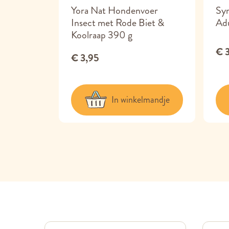
nvoer
Yora Nat Hondenvoer
Sy
400 g
Insect met Rode Biet &
Adu
Koolraap 390 g
€ 
€ 3,95
lmandje
In winkelmandje