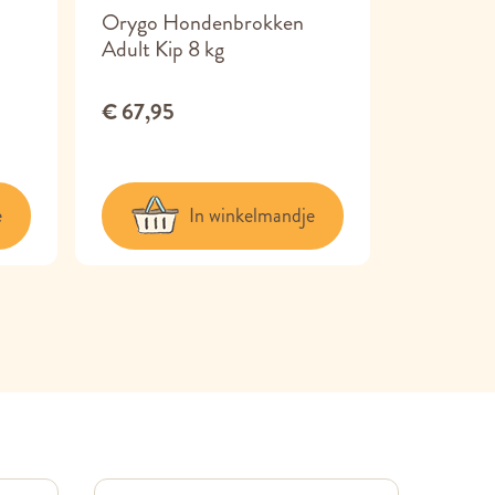
Orygo Hondenbrokken
WOW Na
Adult Kip 8 kg
Adult Pu
€ 67,95
€ 3,99
e
In winkelmandje