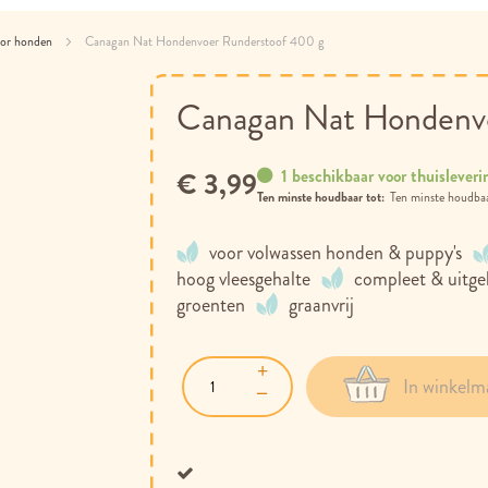
oor honden
Canagan Nat Hondenvoer Runderstoof 400 g
Canagan Nat Hondenv
1 beschikbaar voor thuisleveri
€ 3,99
Ten minste houdbaar tot:
voor volwassen honden & puppy's
hoog vleesgehalte
compleet & uitge
groenten
graanvrij
In winkelm