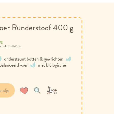
oer Runderstoof 400 g
ng
18-11-2027
ondersteunt botten & gewrichten
balanceerd voer
met biologische
andje
Voeg
Toevoegen
toe
om
aan
te
verlanglijst
vergelijken