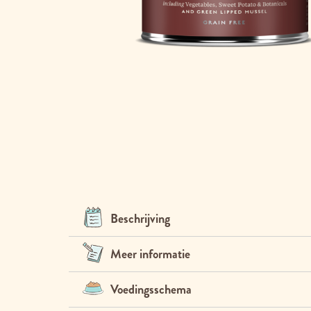
Ga
naar
het
begin
van
de
afbeeldingen-
gallerij
Beschrijving
Meer informatie
Voedingsschema