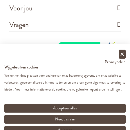
Voor jou
Vragen
Privacybeleid
Wij gebruiken cookies
We kunnen deze plaatsen voor analyse van onze bezoekersgegevens, om onze website te
verbeteren, gepersonaliseerde inhoud te tonen en om u een geweldige website-ervaring te
Copyright ©
2026 - Cats&Dogs - Website by
eWings
bieden. Voor meer informatie over de cookies die we gebruiken opent u de instellingen.
e-commerce
Al onze prijzen zijn incl. BTW
Accepteer alles
Nee, pas aan