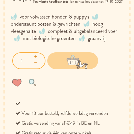
Ten minste houdbaar tot:
17-10-2027
voor volwassen honden & puppy's
ondersteunt botten & gewrichten
hoog
vleesgehalte
compleet & uitgebalanceerd voer
met biologische groenten
graanvrij
Voeg
Toevoegen
toe
om
aan
te
verlanglijst
vergelijken
Voor 13 uur besteld, zelfde werkdag verzonden
Gratis verzending vanaf €49 in BE en NL
Gratis retour via één van onze winkels