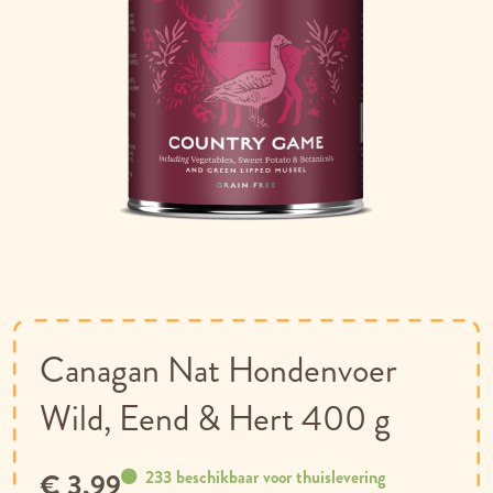
Ga
naar
het
begin
van
Canagan Nat Hondenvoer
de
afbeeldingen-
Wild, Eend & Hert 400 g
gallerij
233 beschikbaar voor thuislevering
€ 3,99