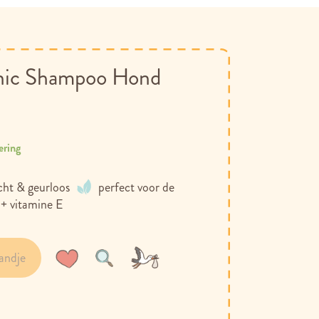
nic Shampoo Hond
ering
cht & geurloos
perfect voor de
 + vitamine E
andje
Voeg
Toevoegen
toe
om
aan
te
verlanglijst
vergelijken