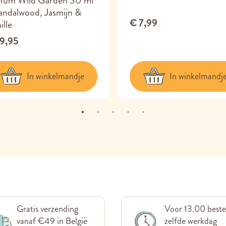
rfum Wild Garden 30 ml
andalwood, Jasmijn &
€ 7,99
ille
19,95
In winkelmandje
In winkelmandj
Gratis verzending
Voor 13.00 beste
vanaf €49 in België
zelfde werkdag