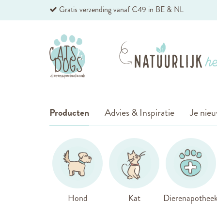
Ga
Gratis verzending vanaf €49 in BE & NL
naar
de
inhoud
Producten
Advies & Inspiratie
Je nieu
Hond
Kat
Dierenapothee