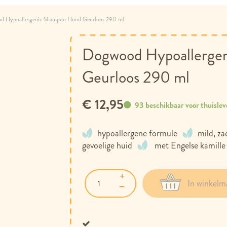
d Hypoallergenic Shampoo Hond Geurloos 290 ml
Dogwood Hypoallerge
Geurloos 290 ml
€ 12,95
93 beschikbaar voor thuislev
hypoallergene formule
mild, za
gevoelige huid
met Engelse kamille
In winkelm