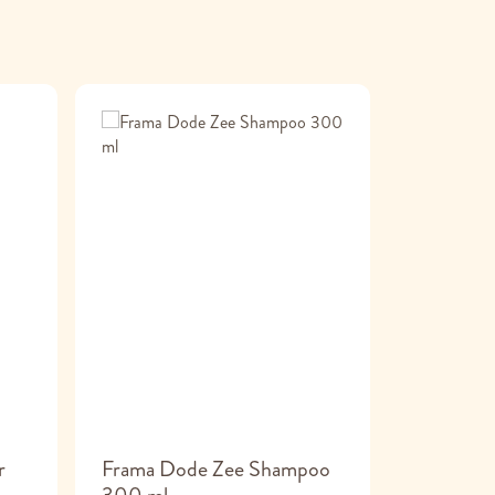
r
Frama Dode Zee Shampoo
Frenky L