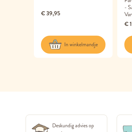
0 ml
Pa
- S
€ 39,95
Van
€ 
lmandje
In winkelmandje
Deskundig advies op