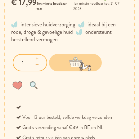
€ 17,99
Ten minste houdbaar
31-07-
tot:
2028
intensieve huidverzorging
ideaal bij een
rode, droge & gevoelige huid
ondersteunt
herstellend vermogen
Voeg
Toevoegen
toe
om
aan
te
verlanglijst
vergelijken
Voor 13 uur besteld, zelfde werkdag verzonden
Gratis verzending vanaf €49 in BE en NL
Gratis retour via één van onze winkels