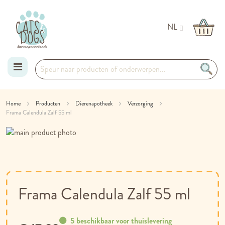
NL
Ga
Home
Producten
Dierenapotheek
Verzorging
Frama Calendula Zalf 55 ml
naar
Ga
de
naar
Ga
het
naar
inhoud
einde
het
van
begin
de
van
Frama Calendula Zalf 55 ml
afbeeldingen-
de
gallerij
afbeeldingen-
gallerij
5 beschikbaar voor thuislevering