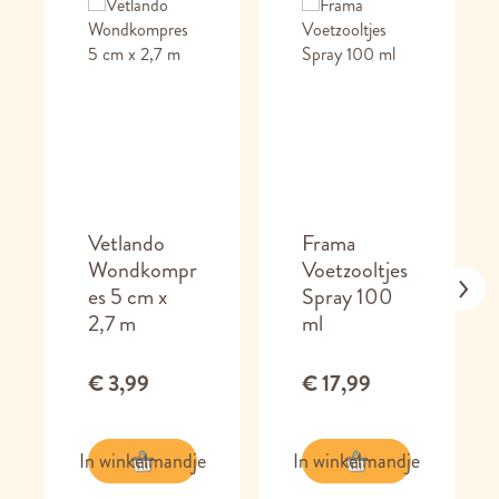
Vetlando
Frama
Wondkompr
Voetzooltjes
es 5 cm x
Spray 100
2,7 m
ml
€ 3,99
€ 17,99
In winkelmandje
In winkelmandje