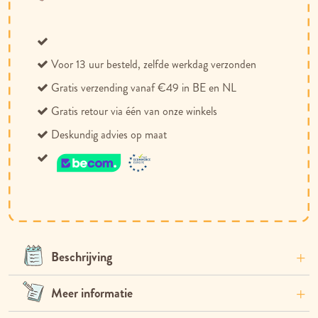
toe
om
aan
te
verlanglijst
vergelijken
Voor 13 uur besteld, zelfde werkdag verzonden
Gratis verzending vanaf €49 in BE en NL
Gratis retour via één van onze winkels
Deskundig advies op maat
Beschrijving
Meer informatie