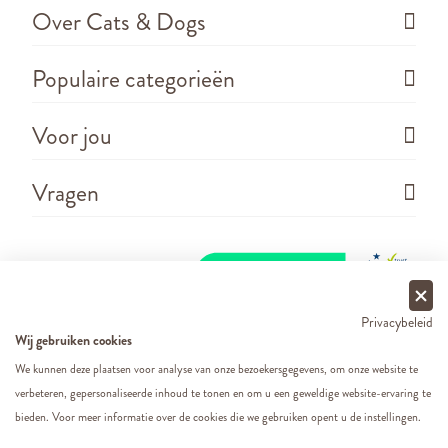
Over Cats & Dogs
Populaire categorieën
Voor jou
Vragen
Privacybeleid
Wij gebruiken cookies
We kunnen deze plaatsen voor analyse van onze bezoekersgegevens, om onze website te
verbeteren, gepersonaliseerde inhoud te tonen en om u een geweldige website-ervaring te
Copyright ©
2026 - Cats&Dogs - Website by
eWings
bieden. Voor meer informatie over de cookies die we gebruiken opent u de instellingen.
e-commerce
Al onze prijzen zijn incl. BTW