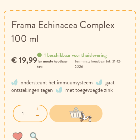
het
begin
van
Frama Echinacea Complex
de
afbeeldingen-
100 ml
gallerij
1 beschikbaar voor thuislevering
€ 19,99
Ten minste houdbaar
31-12-
tot:
2026
ondersteunt het immuunsysteem
gaat
ontstekingen tegen
met toegevoegde zink
Voeg
Toevoegen