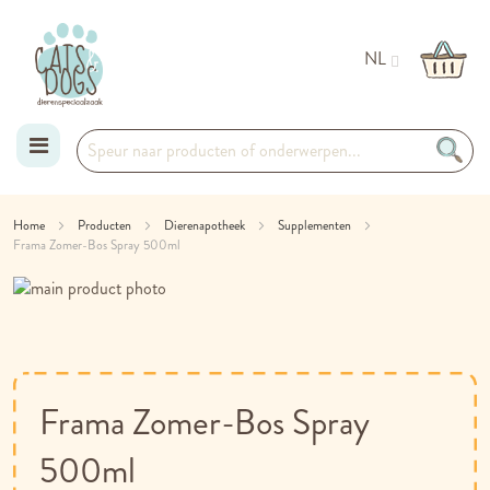
NL
Ga
Home
Producten
Dierenapotheek
Supplementen
Frama Zomer-Bos Spray 500ml
naar
Ga
de
naar
Ga
het
naar
inhoud
einde
het
van
begin
de
van
Frama Zomer-Bos Spray
afbeeldingen-
de
gallerij
afbeeldingen-
500ml
gallerij