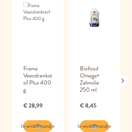
Frama
Biofood
Veendrenkst
Omega+
of Plus 400
Zalmolie
g
250 ml
€ 28,99
€ 8,45
In winkelmandje
In winkelmandje