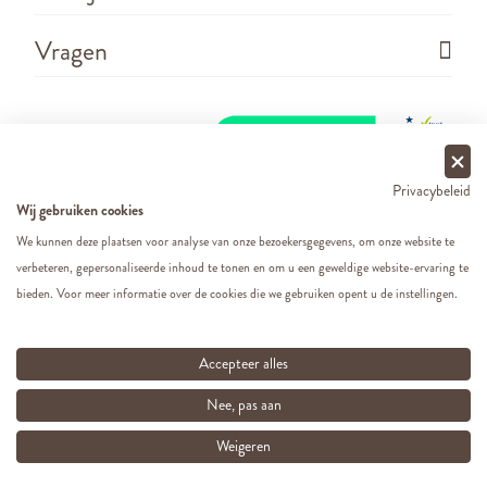
Vragen
Privacybeleid
Wij gebruiken cookies
We kunnen deze plaatsen voor analyse van onze bezoekersgegevens, om onze website te
verbeteren, gepersonaliseerde inhoud te tonen en om u een geweldige website-ervaring te
Copyright ©
2026 - Cats&Dogs - Website by
eWings
bieden. Voor meer informatie over de cookies die we gebruiken opent u de instellingen.
e-commerce
Al onze prijzen zijn incl. BTW
Accepteer alles
Nee, pas aan
Weigeren