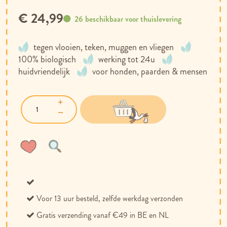
€ 24,99
26 beschikbaar voor thuislevering
tegen vlooien, teken, muggen en vliegen
100% biologisch
werking tot 24u
huidvriendelijk
voor honden, paarden & mensen
Voeg
Toevoegen
toe
om
aan
te
verlanglijst
vergelijken
Voor 13 uur besteld, zelfde werkdag verzonden
Gratis verzending vanaf €49 in BE en NL