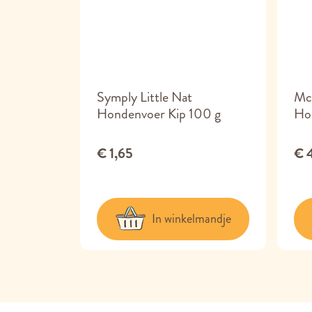
st Lam
Symply Little Nat
Mc
Hondenvoer Kip 100 g
Ho
€ 1,65
€ 
lmandje
In winkelmandje