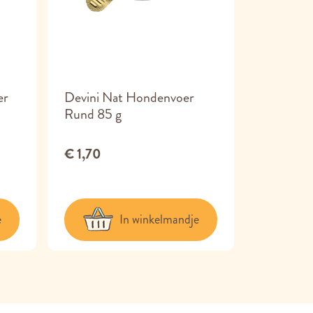
er
Devini Nat Hondenvoer
Tribal H
Rund 85 g
€ 4
Vanaf
€ 1,70
e
In winkelmandje