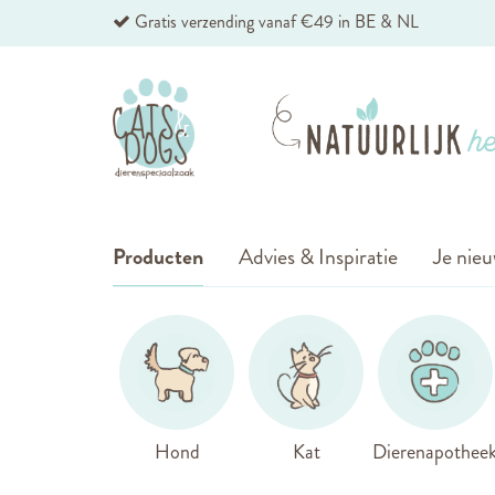
Ga
Gratis verzending vanaf €49 in BE & NL
naar
de
inhoud
Producten
Advies & Inspiratie
Je nieu
Hond
Kat
Dierenapothee