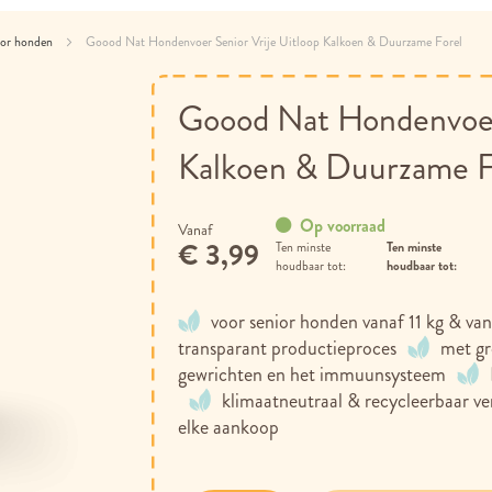
oor honden
Goood Nat Hondenvoer Senior Vrije Uitloop Kalkoen & Duurzame Forel
Goood Nat Hondenvoer 
Kalkoen & Duurzame F
Op voorraad
Vanaf
€ 3,99
Ten minste
houdbaar tot:
voor senior honden vanaf 11 kg & van
transparant productieproces
met gr
gewrichten en het immuunsysteem
klimaatneutraal & recycleerbaar ve
elke aankoop