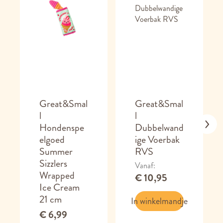
Great&Smal
Great&Smal
l
l
Hondenspe
Dubbelwand
elgoed
ige Voerbak
Summer
RVS
Sizzlers
Vanaf
Wrapped
€ 10,95
Ice Cream
21 cm
In winkelmandje
€ 6,99