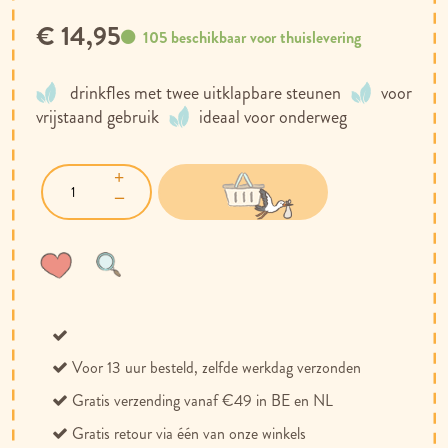
€ 14,95
105 beschikbaar voor thuislevering
drinkfles met twee uitklapbare steunen
voor
vrijstaand gebruik
ideaal voor onderweg
Voeg
Toevoegen
toe
om
aan
te
verlanglijst
vergelijken
Voor 13 uur besteld, zelfde werkdag verzonden
Gratis verzending vanaf €49 in BE en NL
Gratis retour via één van onze winkels