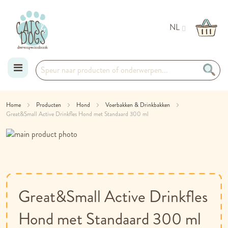
NL
Ga
Home
Producten
Hond
Voerbakken & Drinkbakken
Great&Small Active Drinkfles Hond met Standaard 300 ml
naar
Ga
de
naar
Ga
het
naar
inhoud
einde
het
van
begin
de
van
Great&Small Active Drinkfles
afbeeldingen-
de
gallerij
afbeeldingen-
Hond met Standaard 300 ml
gallerij