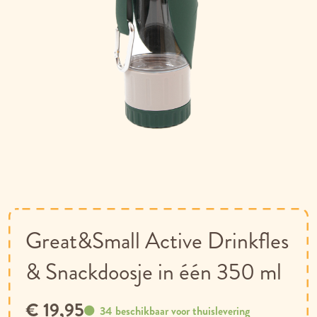
Ga
naar
het
begin
van
Great&Small Active Drinkfles
de
afbeeldingen-
& Snackdoosje in één 350 ml
gallerij
€ 19,95
34 beschikbaar voor thuislevering