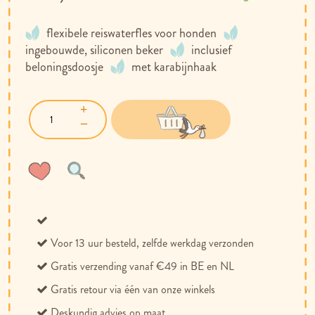
flexibele reiswaterfles voor honden
ingebouwde, siliconen beker
inclusief
beloningsdoosje
met karabijnhaak
Voeg
Toevoegen
toe
om
aan
te
verlanglijst
vergelijken
Voor 13 uur besteld, zelfde werkdag verzonden
Gratis verzending vanaf €49 in BE en NL
Gratis retour via één van onze winkels
Deskundig advies op maat