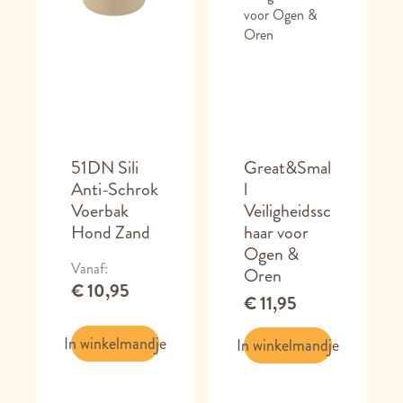
51DN Sili
Great&Smal
Anti-Schrok
l
Voerbak
Veiligheidssc
Hond Zand
haar voor
Ogen &
Vanaf
Oren
€ 10,95
€ 11,95
In winkelmandje
In winkelmandje