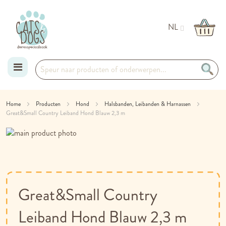
NL
Ga
Home
Producten
Hond
Halsbanden, Leibanden & Harnassen
Great&Small Country Leiband Hond Blauw 2,3 m
naar
Ga
de
naar
Ga
het
naar
inhoud
einde
het
van
begin
de
van
Great&Small Country
afbeeldingen-
de
gallerij
afbeeldingen-
Leiband Hond Blauw 2,3 m
gallerij