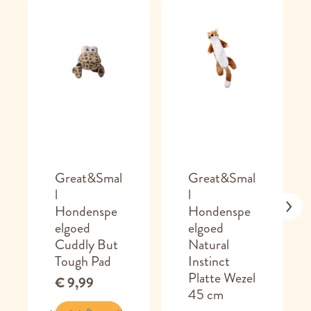
Great&Smal
Great&Smal
l
l
Hondenspe
Hondenspe
elgoed
elgoed
Cuddly But
Natural
Tough Pad
Instinct
Platte Wezel
€ 9,99
45 cm