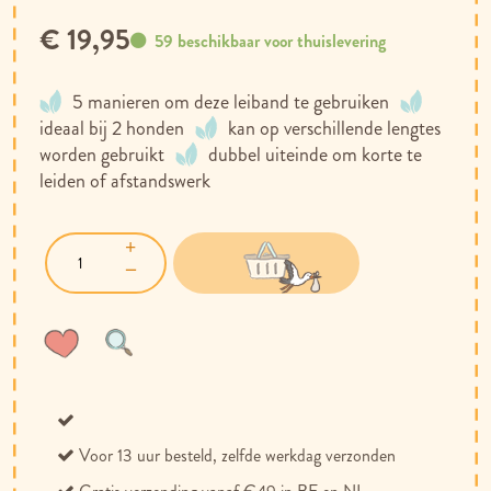
€ 19,95
59 beschikbaar voor thuislevering
5 manieren om deze leiband te gebruiken
ideaal bij 2 honden
kan op verschillende lengtes
worden gebruikt
dubbel uiteinde om korte te
leiden of afstandswerk
Voeg
Toevoegen
toe
om
aan
te
verlanglijst
vergelijken
Voor 13 uur besteld, zelfde werkdag verzonden