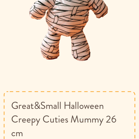
Ga
naar
het
begin
van
Great&Small Halloween
de
afbeeldingen-
Creepy Cuties Mummy 26
gallerij
cm