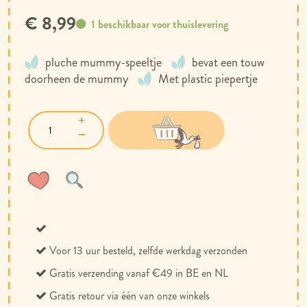
€ 8,99
1 beschikbaar voor thuislevering
pluche mummy-speeltje
bevat een touw
doorheen de mummy
Met plastic piepertje
Voeg
Toevoegen
toe
om
aan
te
verlanglijst
vergelijken
Voor 13 uur besteld, zelfde werkdag verzonden
Gratis verzending vanaf €49 in BE en NL
Gratis retour via één van onze winkels