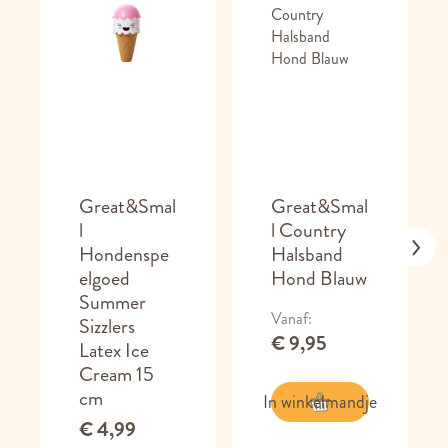
Great&Smal
Great&Smal
l
l Country
Hondenspe
Halsband
elgoed
Hond Blauw
Summer
Vanaf
Sizzlers
€ 9,95
Latex Ice
Cream 15
cm
In winkelmandje
€ 4,99