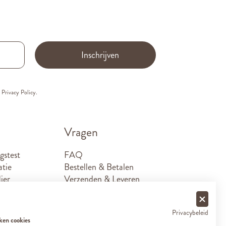
Inschrijven
e
Privacy Policy.
Vragen
gstest
FAQ
atie
Bestellen & Betalen
ier
Verzenden & Leveren
Retouren
Sponsoraanvragen
Privacybeleid
Contact
ken cookies