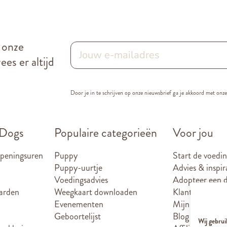
r onze
es er altijd
Door je in te schrijven op onze nieuwsbrief ga je akkoord met onz
 Dogs
Populaire categorieën
Voor jou
openingsuren
Puppy
Start de voedin
Puppy-uurtje
Advies & inspir
Voedingsadvies
Adopteer een d
arden
Weegkaart downloaden
Klantenkaart
Evenementen
Mijn account
Geboortelijst
Blog
Wij gebrui