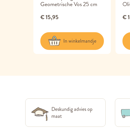
Geometrische Vos 25 cm
Ol
€ 15,95
€ 
lmandje
In winkelmandje
Deskundig advies op
maat