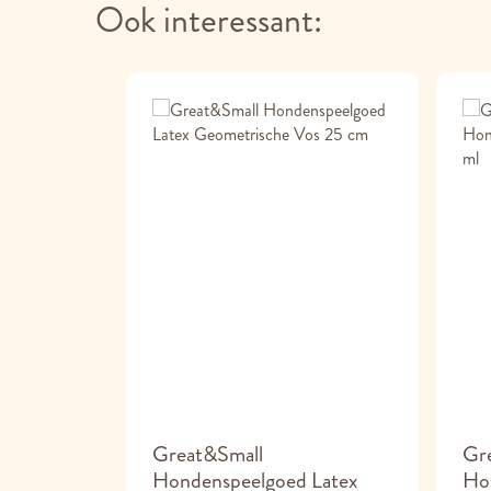
Ook interessant:
e&Lively
Great&Small
Gr
Latex
Hondenspeelgoed Latex
Ho