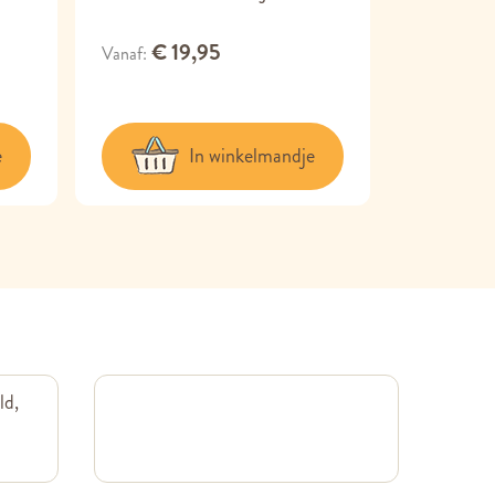
Bever 8 
€ 19,95
Vanaf
€ 3,95
e
In winkelmandje
ld,