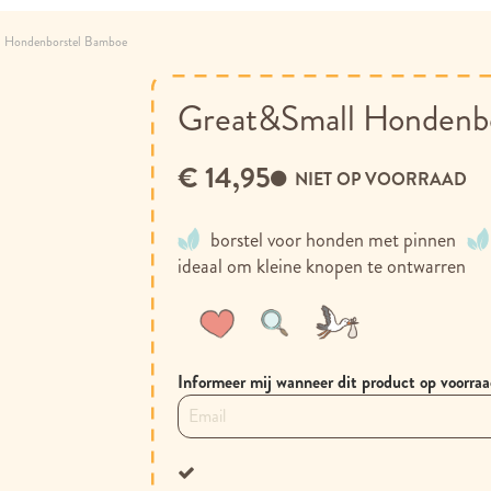
l Hondenborstel Bamboe
Great&Small Hondenb
€ 14,95
NIET OP VOORRAAD
borstel voor honden met pinnen
ideaal om kleine knopen te ontwarren
Voeg
Toevoegen
toe
om
aan
te
Informeer mij wanneer dit product op voorraa
verlanglijst
vergelijken