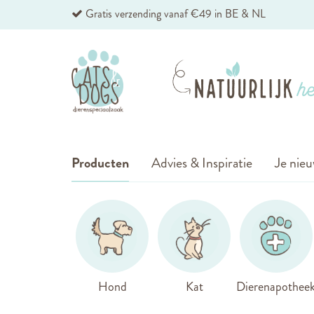
Ga
Gratis verzending vanaf €49 in BE & NL
naar
de
inhoud
Producten
Advies & Inspiratie
Je nieu
Hond
Kat
Dierenapothee