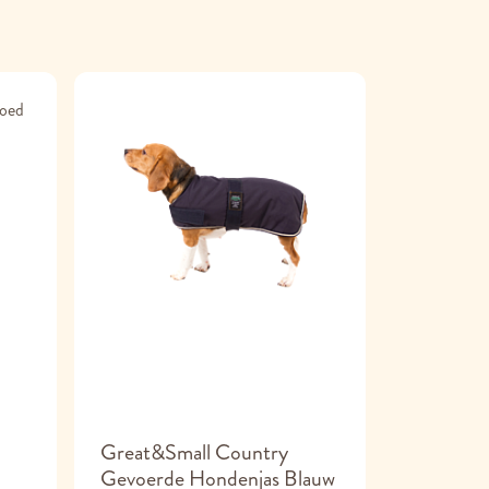
Great&Small Country
Great&Sm
Gevoerde Hondenjas Blauw
Puppy Sp