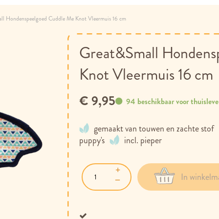
ll Hondenspeelgoed Cuddle Me Knot Vleermuis 16 cm
Great&Small Hondens
Knot Vleermuis 16 cm
€ 9,95
94 beschikbaar voor thuisleve
gemaakt van touwen en zachte stof
puppy's
incl. pieper
In winkelm