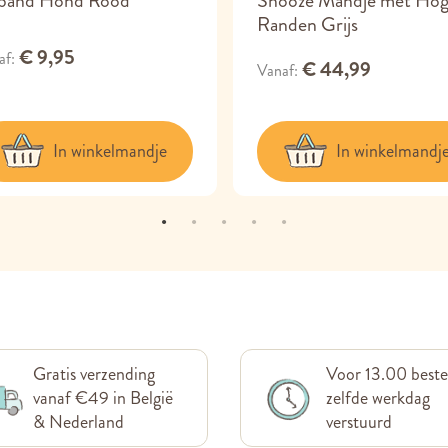
iband Hond Rood
Snooze Mandje met Ho
Randen Grijs
€ 9,95
af
€ 44,99
Vanaf
In winkelmandje
In winkelmandj
Gratis verzending
Voor 13.00 beste
vanaf €49 in België
zelfde werkdag
& Nederland
verstuurd