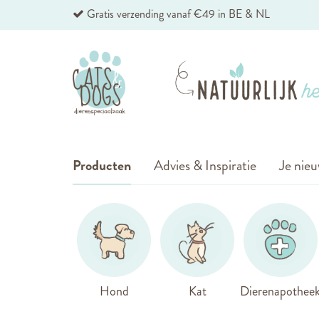
Ga
Gratis verzending vanaf €49 in BE & NL
naar
de
inhoud
Producten
Advies & Inspiratie
Je nieu
Hond
Kat
Dierenapothee