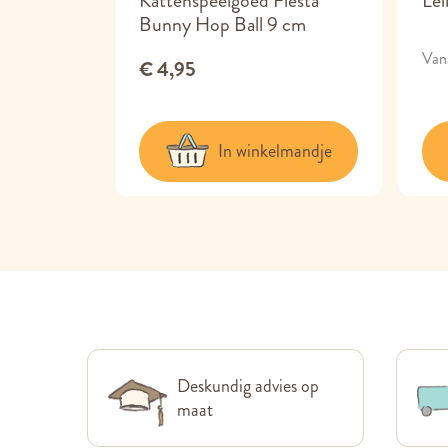
Let's
Kattenspeelgoed Fiesta
Le
ouw 25 cm
Bunny Hop Ball 9 cm
Van
€ 4,95
lmandje
In winkelmandje
Deskundig advies op
maat