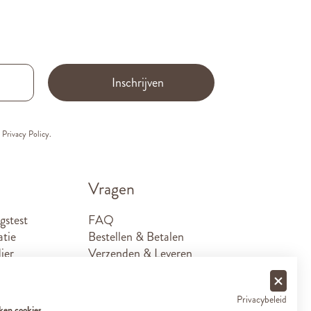
Inschrijven
e
Privacy Policy.
Vragen
gstest
FAQ
atie
Bestellen & Betalen
ier
Verzenden & Leveren
Retouren
Sponsoraanvragen
Privacybeleid
Contact
ken cookies