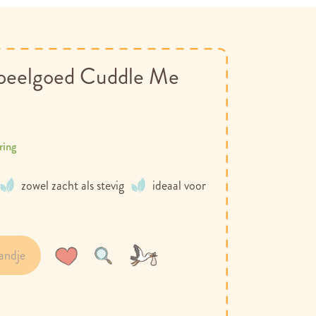
peelgoed Cuddle Me
ring
zowel zacht als stevig
ideaal voor
andje
Voeg
Toevoegen
toe
om
aan
te
verlanglijst
vergelijken