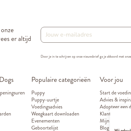
r onze
es er altijd
Door je in te schrijven op onze nieuwsbrief ga je akkoord met onz
 Dogs
Populaire categorieën
Voor jou
openingsuren
Puppy
Start de voedin
Puppy-uurtje
Advies & inspir
Voedingsadvies
Adopteer een d
arden
Weegkaart downloaden
Klantenkaart
Evenementen
Mijn account
Geboortelijst
Blog
Wij gebrui