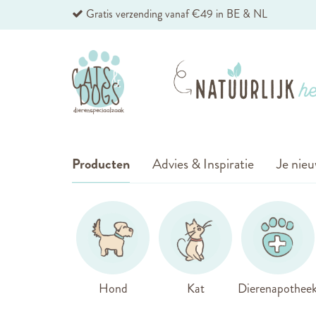
Ga
Gratis verzending vanaf €49 in BE & NL
naar
de
inhoud
Producten
Advies & Inspiratie
Je nieu
Hond
Kat
Dierenapothee