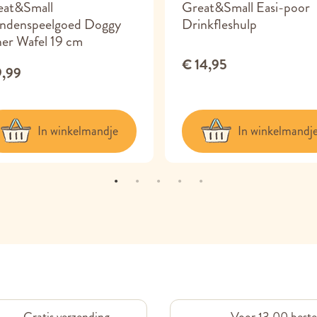
eat&Small
Great&Small Easi-poor
ndenspeelgoed Doggy
Drinkfleshulp
er Wafel 19 cm
€ 14,95
9,99
In winkelmandje
In winkelmandj
Gratis verzending
Voor 13.00 beste