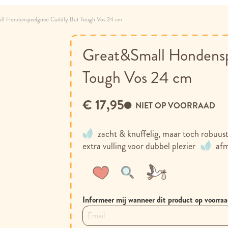
ll Hondenspeelgoed Cuddly But Tough Vos 24 cm
Great&Small Hondens
Tough Vos 24 cm
€ 17,95
NIET OP VOORRAAD
zacht & knuffelig, maar toch robuust
extra vulling voor dubbel plezier
afm
Voeg
Toevoegen
toe
om
aan
te
Informeer mij wanneer dit product op voorraa
verlanglijst
vergelijken