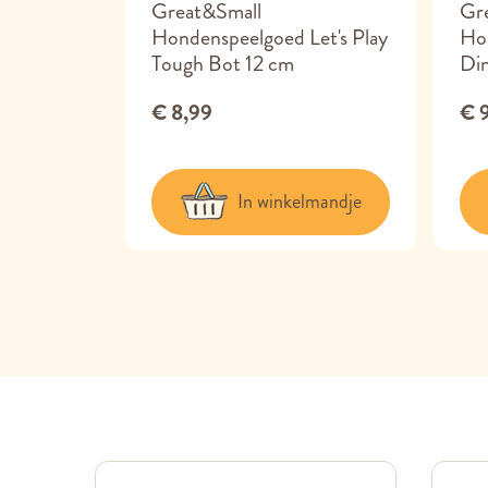
enhengel
Great&Small
Gr
Hondenspeelgoed Let's Play
Ho
Tough Bot 12 cm
Din
€ 8,99
€ 
lmandje
In winkelmandje