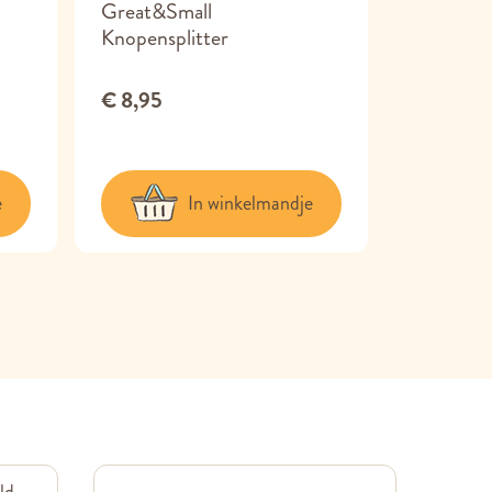
Great&Small
Great&Sm
Knopensplitter
Vogel Ku
€ 8,95
€ 6,95
e
In winkelmandje
ld,