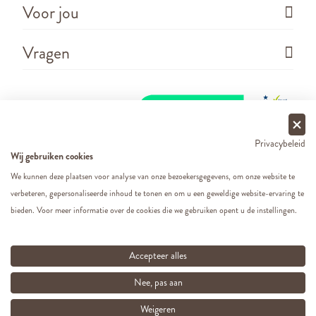
Voor jou
Vragen
Privacybeleid
Wij gebruiken cookies
We kunnen deze plaatsen voor analyse van onze bezoekersgegevens, om onze website te
verbeteren, gepersonaliseerde inhoud te tonen en om u een geweldige website-ervaring te
Copyright ©
2026 - Cats&Dogs - Website by
eWings
bieden. Voor meer informatie over de cookies die we gebruiken opent u de instellingen.
e-commerce
Al onze prijzen zijn incl. BTW
Accepteer alles
Nee, pas aan
Weigeren