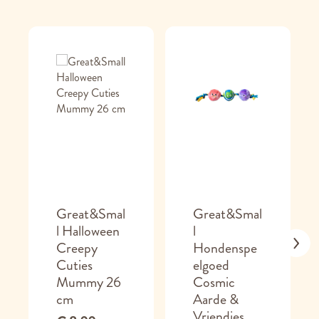
Great&Smal
Great&Smal
l Halloween
l
Creepy
Hondenspe
Cuties
elgoed
Mummy 26
Cosmic
cm
Aarde &
Vriendjes