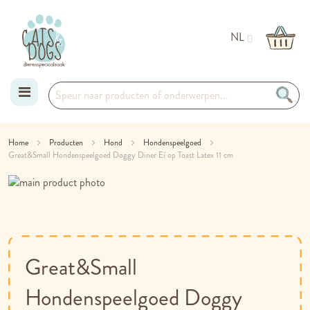
NL
Ga
Home
Producten
Hond
Hondenspeelgoed
Great&Small Hondenspeelgoed Doggy Diner Ei op Toast Latex 11 cm
naar
Ga
de
naar
Ga
het
naar
inhoud
einde
het
van
begin
de
van
Great&Small
afbeeldingen-
de
gallerij
afbeeldingen-
Hondenspeelgoed Doggy
gallerij