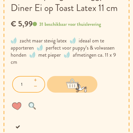
Diner Ei op Toast Latex 11 cm
€ 5,99
31 beschikbaar voor thuislevering
zacht maar stevig latex
ideaal om te
apporteren
perfect voor puppy’s & volwassen
honden
met pieper
afmetingen ca. 11 x 9
cm
Voeg
Toevoegen
toe
om
aan
te
verlanglijst
vergelijken