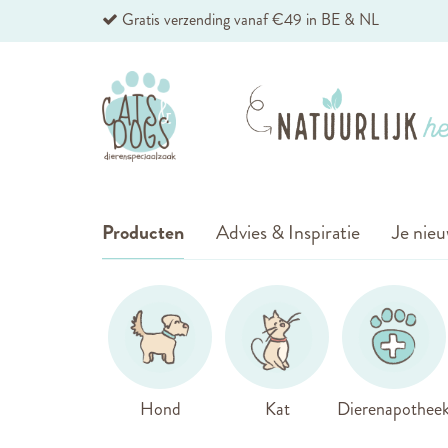
Ga
Gratis verzending vanaf €49 in BE & NL
naar
de
inhoud
Producten
Advies & Inspiratie
Je nieu
Hond
Kat
Dierenapothee