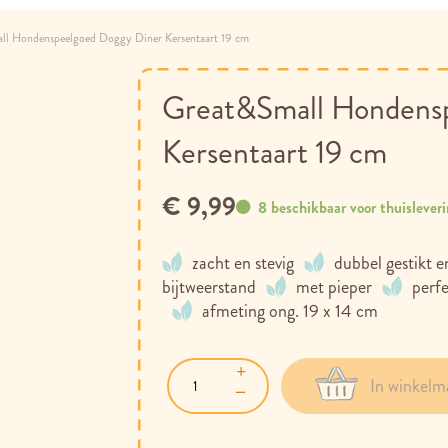
ll Hondenspeelgoed Doggy Diner Kersentaart 19 cm
Great&Small Hondens
Kersentaart 19 cm
€ 9,99
8 beschikbaar voor thuislever
zacht en stevig
dubbel gestikt e
bijtweerstand
met pieper
perf
afmeting ong. 19 x 14 cm
In winkelm