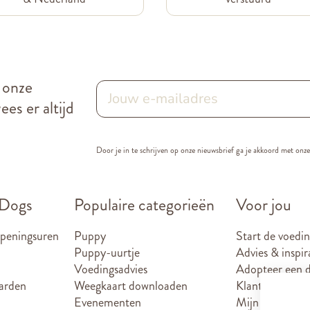
r onze
es er altijd
Door je in te schrijven op onze nieuwsbrief ga je akkoord met onz
 Dogs
Populaire categorieën
Voor jou
openingsuren
Puppy
Start de voedin
Puppy-uurtje
Advies & inspir
Voedingsadvies
Adopteer een d
arden
Weegkaart downloaden
Klantenkaart
Evenementen
Mijn account