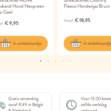
at&Small Active
Great&Small Country
lsband Hond Neopreen
Fleece Hondenjas Bruin
o Geel
€ 18,95
Vanaf
€ 9,95
af
In winkelmandje
In winkelmandj
Gratis verzending
Voor 13.00 beste
vanaf €49 in België
zelfde werkdag
& Nederland
verstuurd