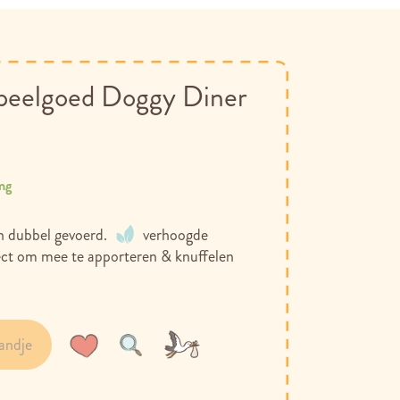
peelgoed Doggy Diner
ing
n dubbel gevoerd.
verhoogde
ect om mee te apporteren & knuffelen
andje
Voeg
Toevoegen
toe
om
aan
te