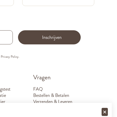
Inschrijven
e
Privacy Policy.
Vragen
gstest
FAQ
atie
Bestellen & Betalen
ier
Verzenden & Leveren
Retouren
Sponsoraanvragen