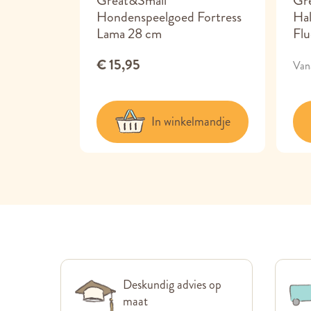
ve
Great&Small
Gre
met
Hondenspeelgoed Fortress
Ha
Lama 28 cm
Flu
€ 15,95
Van
lmandje
In winkelmandje
Deskundig advies op
maat