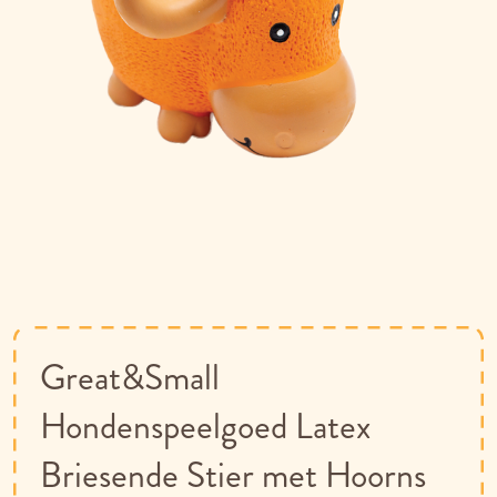
Ga
naar
het
begin
van
Great&Small
de
afbeeldingen-
Hondenspeelgoed Latex
gallerij
Briesende Stier met Hoorns