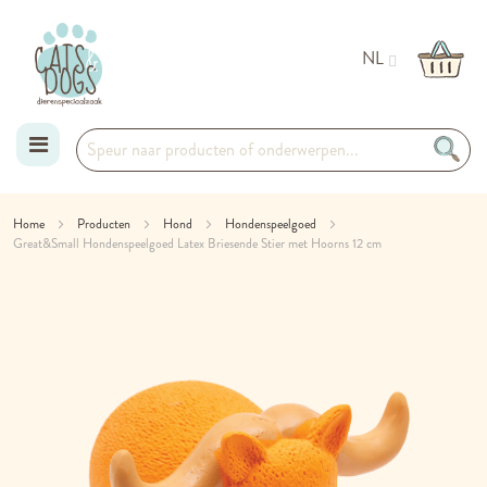
NL
Ga
Home
Producten
Hond
Hondenspeelgoed
Great&Small Hondenspeelgoed Latex Briesende Stier met Hoorns 12 cm
naar
Ga
de
naar
het
inhoud
einde
van
de
afbeeldingen-
gallerij