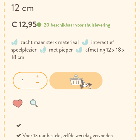
12 cm
€ 12,95
20 beschikbaar voor thuislevering
zacht maar sterk materiaal
interactief
speelplezier
met pieper
afmeting 12 x 18 x
18 cm
Voeg
Toevoegen
toe
om
aan
te
verlanglijst
vergelijken
Voor 13 uur besteld, zelfde werkdag verzonden