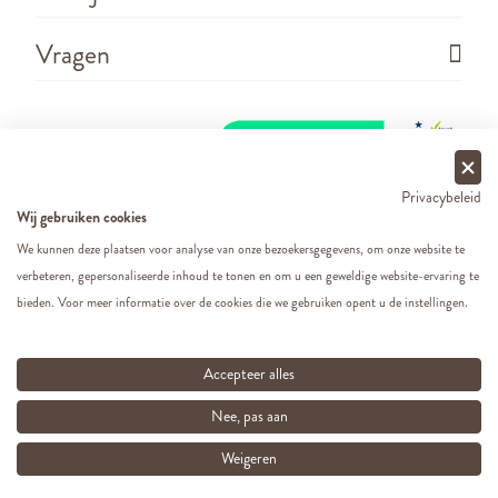
Vragen
Privacybeleid
Wij gebruiken cookies
We kunnen deze plaatsen voor analyse van onze bezoekersgegevens, om onze website te
verbeteren, gepersonaliseerde inhoud te tonen en om u een geweldige website-ervaring te
Copyright ©
2026 - Cats&Dogs - Website by
eWings
bieden. Voor meer informatie over de cookies die we gebruiken opent u de instellingen.
e-commerce
Al onze prijzen zijn incl. BTW
Accepteer alles
Nee, pas aan
Weigeren