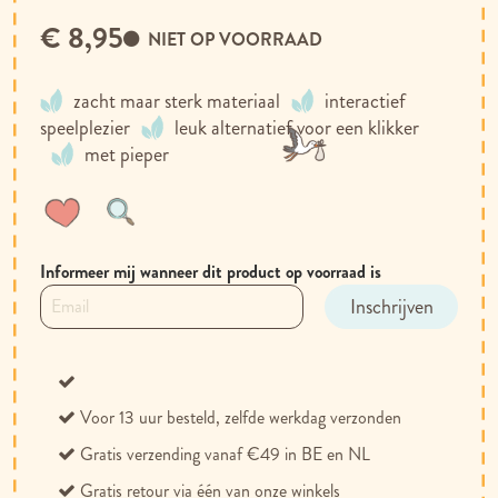
€ 8,95
NIET OP VOORRAAD
zacht maar sterk materiaal
interactief
speelplezier
leuk alternatief voor een klikker
met pieper
Voeg
Toevoegen
toe
om
aan
te
Informeer mij wanneer dit product op voorraad is
verlanglijst
vergelijken
Inschrijven
Voor 13 uur besteld, zelfde werkdag verzonden
Gratis verzending vanaf €49 in BE en NL
Gratis retour via één van onze winkels