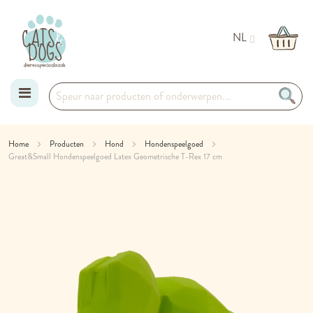
NL
Ga
Home
Producten
Hond
Hondenspeelgoed
Great&Small Hondenspeelgoed Latex Geometrische T-Rex 17 cm
naar
Ga
de
naar
het
inhoud
einde
van
de
afbeeldingen-
gallerij