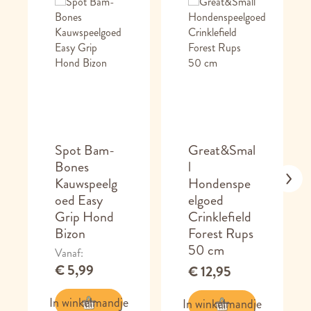
Spot Bam-
Great&Smal
Bones
l
Kauwspeelg
Hondenspe
oed Easy
elgoed
Grip Hond
Crinklefield
Bizon
Forest Rups
50 cm
Vanaf
€ 5,99
€ 12,95
In winkelmandje
In winkelmandje