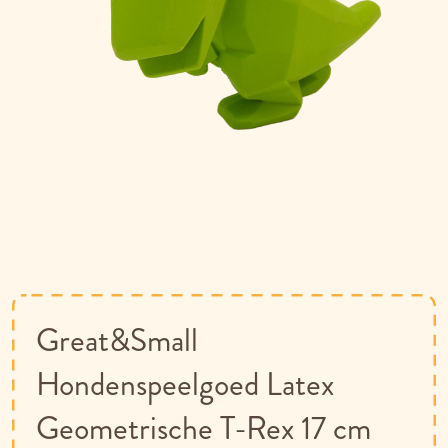
Ga
naar
het
begin
van
Great&Small
de
afbeeldingen-
Hondenspeelgoed Latex
gallerij
Geometrische T-Rex 17 cm