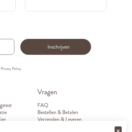
Inschrijven
e
Privacy Policy.
Vragen
gstest
FAQ
atie
Bestellen & Betalen
ier
Verzenden & Leveren
Retouren