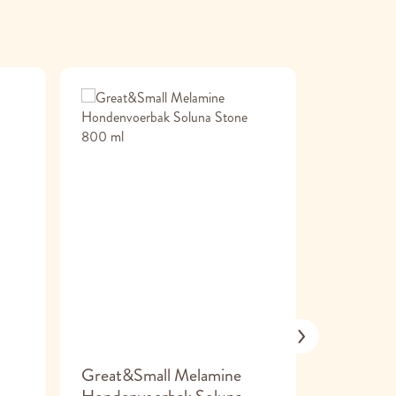
Great&Small Melamine
Great&S