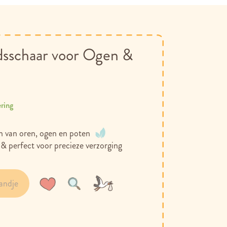
dsschaar voor Ogen &
ering
n van oren, ogen en poten
& perfect voor precieze verzorging
andje
Voeg
Toevoegen
toe
om
aan
te
verlanglijst
vergelijken