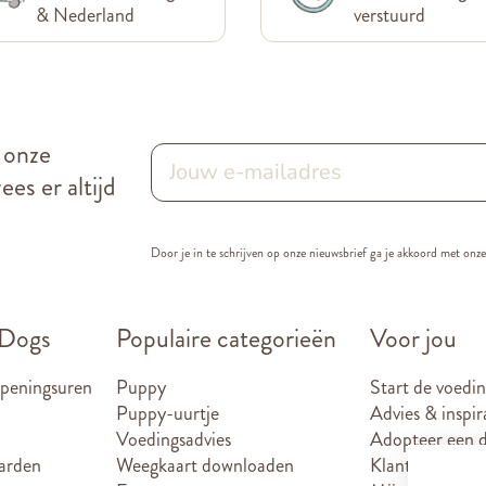
& Nederland
verstuurd
r onze
es er altijd
Door je in te schrijven op onze nieuwsbrief ga je akkoord met onz
 Dogs
Populaire categorieën
Voor jou
openingsuren
Puppy
Start de voedin
Puppy-uurtje
Advies & inspir
Voedingsadvies
Adopteer een d
arden
Weegkaart downloaden
Klantenkaart