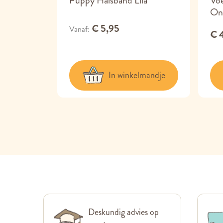
erbak
Puppy Halsband Lila
Vo
On
€ 5,95
Vanaf
€ 
lmandje
In winkelmandje
Deskundig advies op