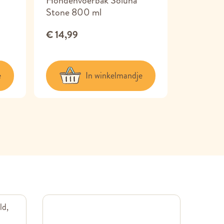
Hondenvoerbak Soluna
Dubbelwa
Stone 800 ml
RVS
€ 14,99
€ 1
Vanaf
e
In winkelmandje
ld,