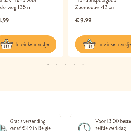
erbak Hond voor
Hondenspeelgoed
derweg 135 ml
Zeemeeuw 42 cm
4,99
€ 9,99
In winkelmandje
In winkelmandj
Gratis verzending
Voor 13.00 beste
vanaf €49 in België
zelfde werkdag