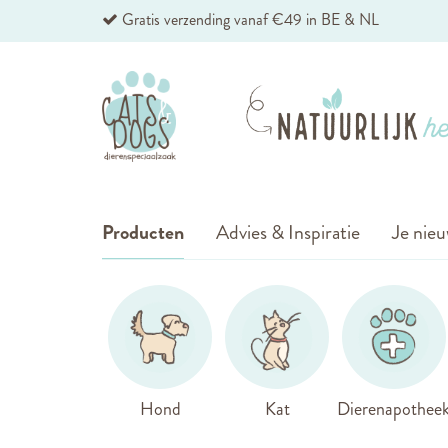
Ga
Gratis verzending vanaf €49 in BE & NL
naar
de
inhoud
Producten
Advies & Inspiratie
Je nieu
Hond
Kat
Dierenapothee