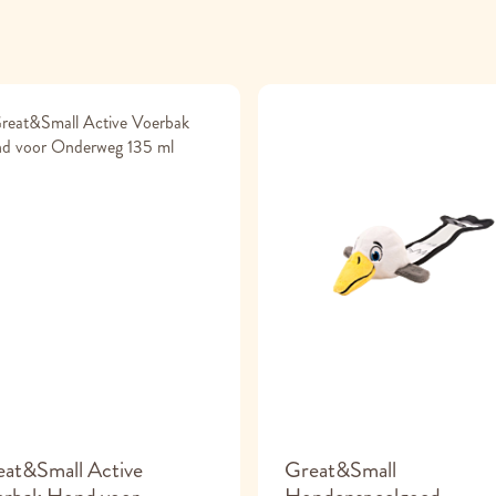
at&Small Active
Great&Small