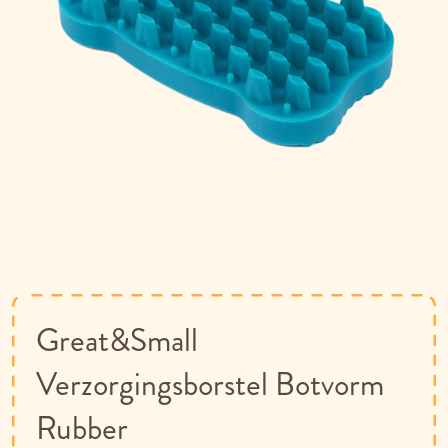
Ga
naar
het
begin
van
Great&Small
de
afbeeldingen-
Verzorgingsborstel Botvorm
gallerij
Rubber