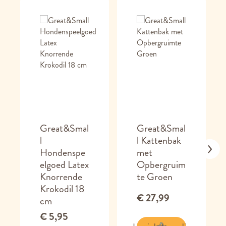
Great&Smal
Great&Smal
l
l Kattenbak
Hondenspe
met
elgoed Latex
Opbergruim
Knorrende
te Groen
Krokodil 18
€ 27,99
cm
€ 5,95