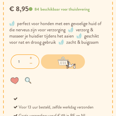
€ 8,95
84 beschikbaar voor thuislevering
perfect voor honden met een gevoelige huid of
die nerveus zijn voor verzorging
verzorg &
masseer je huisdier tijdens het aaien
geschikt
voor nat en droog gebruik
zacht & buigzaam
Voeg
Toevoegen
toe
om
aan
te
verlanglijst
vergelijken
Voor 13 uur besteld, zelfde werkdag verzonden
Gratis verzending vanaf €49 in BE en NL