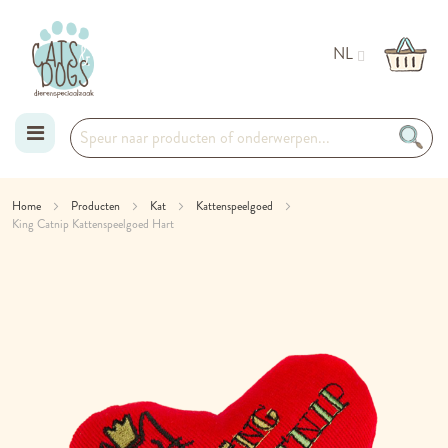
NL
Ga
Home
Producten
Kat
Kattenspeelgoed
King Catnip Kattenspeelgoed Hart
naar
Ga
de
naar
het
inhoud
einde
van
de
afbeeldingen-
gallerij