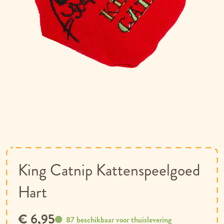
Ga
naar
het
begin
van
King Catnip Kattenspeelgoed
de
afbeeldingen-
Hart
gallerij
€ 6,95
87 beschikbaar voor thuislevering