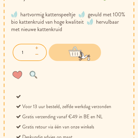
hartvormig kattenspeeltje
gevuld met 100%
bio kattenkruid van hoge kwaliteit
hervulbaar
met nieuwe kattenkruid
Voeg
Toevoegen
toe
om
aan
te
verlanglijst
vergelijken
Voor 13 uur besteld, zelfde werkdag verzonden
Gratis verzending vanaf €49 in BE en NL
Gratis retour via één van onze winkels
Deskundig advies op maat