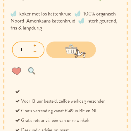
koker met los kattenkruid
100% organisch
Noord-Amerikaans kattenkruid
sterk geurend,
fris & langdurig
Voeg
Toevoegen
toe
om
aan
te
verlanglijst
vergelijken
Voor 13 uur besteld, zelfde werkdag verzonden
Gratis verzending vanaf €49 in BE en NL
Gratis retour via één van onze winkels
Deskundig advies op maat