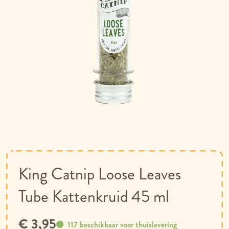
Ga
naar
het
begin
van
King Catnip Loose Leaves
de
afbeeldingen-
Tube Kattenkruid 45 ml
gallerij
€ 3,95
117 beschikbaar voor thuislevering