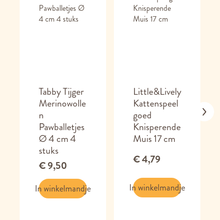
Tabby Tijger
Little&Lively
Merinowolle
Kattenspeel
n
goed
Pawballetjes
Knisperende
Ø 4 cm 4
Muis 17 cm
stuks
€ 4,79
€ 9,50
In winkelmandje
In winkelmandje