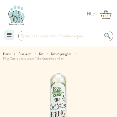
NL
Ga
Home
Producten
Kat
Kattenspeelgoed
King Catnip Loose Leaves Tube Kattenkruid 45 ml
naar
Ga
de
naar
het
inhoud
einde
van
de
afbeeldingen-
gallerij