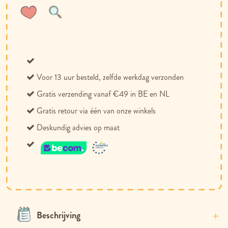
Voeg
Toevoegen
toe
om
aan
te
verlanglijst
vergelijken
Voor 13 uur besteld, zelfde werkdag verzonden
Gratis verzending vanaf €49 in BE en NL
Gratis retour via één van onze winkels
Deskundig advies op maat
Beschrijving