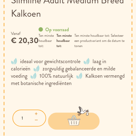
Slimline Adult Medium Breed
gallerij
Kalkoen
Op voorraad
Vanaf
Ten minste
Selecteer
€ 20,30
houdbaar
een productvariant om de datum te
tot:
tonen
ideaal voor gewichtscontrole
laag in
calorieën
zorgvuldig gebalanceerde en milde
voeding
100% natuurlijk
Kalkoen vermengd
met botanische ingrediënten