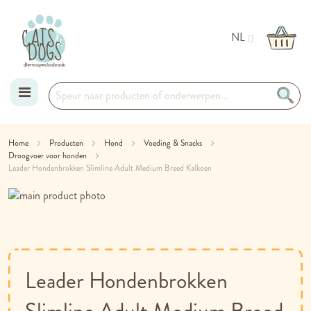
NL
Ga
Home
Producten
Hond
Voeding & Snacks
Droogvoer voor honden
naar
Leader Hondenbrokken Slimline Adult Medium Breed Kalkoen
de
Ga
naar
Ga
inhoud
het
naar
einde
het
van
begin
de
van
Leader Hondenbrokken
afbeeldingen-
de
gallerij
afbeeldingen-