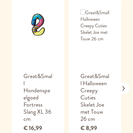
Great&Smal
Great&Smal
l
l Halloween
Hondenspe
Creepy
elgoed
Cuties
Fortress
Skelet Joe
Slang XL 36
met Touw
cm
26 cm
€ 16,99
€ 8,99