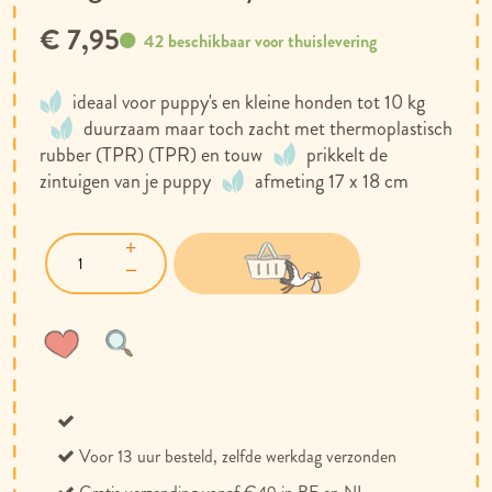
€ 7,95
42 beschikbaar voor thuislevering
ideaal voor puppy's en kleine honden tot 10 kg
duurzaam maar toch zacht met thermoplastisch
rubber (TPR) (TPR) en touw
prikkelt de
zintuigen van je puppy
afmeting 17 x 18 cm
Voeg
Toevoegen
toe
om
aan
te
verlanglijst
vergelijken
Voor 13 uur besteld, zelfde werkdag verzonden