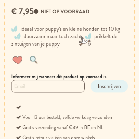
€ 7,95
NIET OP VOORRAAD
ideaal voor puppy's en kleine honden tot 10 kg
duurzaam maar toch zacht
prikkelt de
zintuigen van je puppy
Voeg
Toevoegen
toe
om
aan
te
Informeer mij wanneer dit product op voorraad is
verlanglijst
vergelijken
Inschrijven
Voor 13 uur besteld, zelfde werkdag verzonden
Gratis verzending vanaf €49 in BE en NL
Gratis retour via één van onze winkels