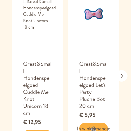
Great&Smal
Great&Smal
l
l
Hondenspe
Hondenspe
elgoed
elgoed Let's
Cuddle Me
Party
Knot
Pluche Bot
Unicorn 18
20 cm
cm
€ 5,95
€ 12,95
In winkelmandje