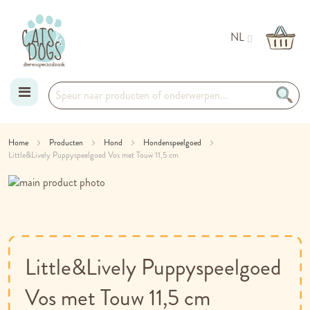
NL
Ga
Home
Producten
Hond
Hondenspeelgoed
Little&Lively Puppyspeelgoed Vos met Touw 11,5 cm
naar
Ga
de
naar
Ga
het
naar
inhoud
einde
het
van
begin
de
van
Little&Lively Puppyspeelgoed
afbeeldingen-
de
gallerij
afbeeldingen-
Vos met Touw 11,5 cm
gallerij