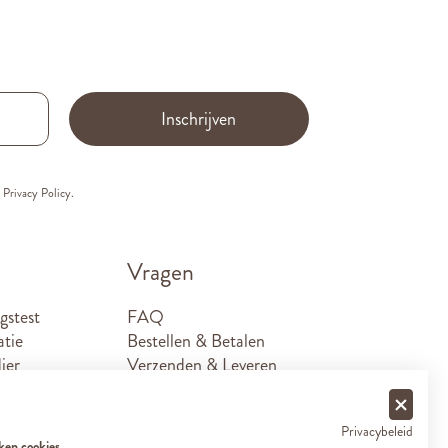
Inschrijven
e
Privacy Policy.
Vragen
gstest
FAQ
atie
Bestellen & Betalen
ier
Verzenden & Leveren
Retouren
Sponsoraanvragen
Privacybeleid
Contact
ken cookies