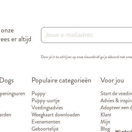
r onze
es er altijd
Door je in te schrijven op onze nieuwsbrief ga je akkoord met onz
 Dogs
Populaire categorieën
Voor jou
openingsuren
Puppy
Start de voedin
Puppy-uurtje
Advies & inspir
Voedingsadvies
Adopteer een d
arden
Weegkaart downloaden
Klantenkaart
Evenementen
Mijn account
Geboortelijst
Blog
Wij gebrui