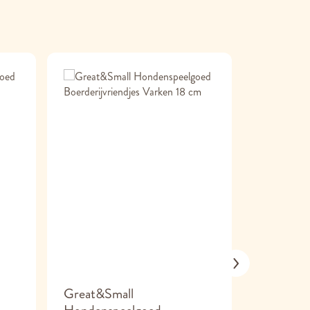
Great&Small
Pawzler 