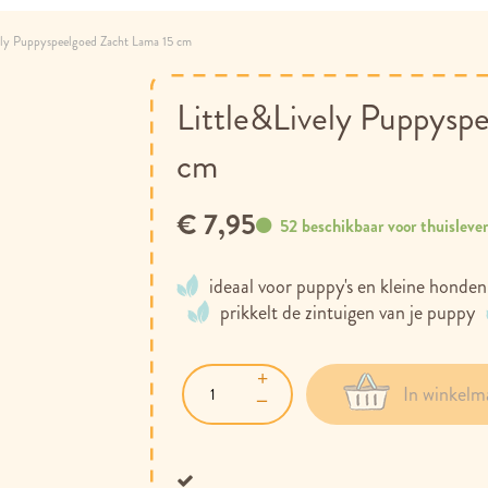
ely Puppyspeelgoed Zacht Lama 15 cm
Little&Lively Puppysp
cm
€ 7,95
52 beschikbaar voor thuisleve
ideaal voor puppy's en kleine honden
prikkelt de zintuigen van je puppy
In winkelm