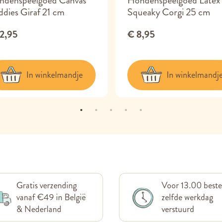
ndenspeelgoed Canvas
Hondenspeelgoed Latex
dies Giraf 21 cm
Squeaky Corgi 25 cm
12,95
€ 8,95
In winkelmandje
In winkelmandj
Gratis verzending
Voor 13.00 beste
vanaf €49 in België
zelfde werkdag
& Nederland
verstuurd