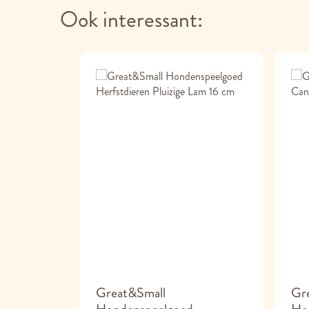
Ook interessant:
zzel Zoey
Great&Small
Gr