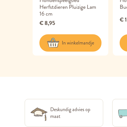
ks 6 cm
Hondenspeelgoed
Ho
Herfstdieren Pluizige Lam
Bud
16 cm
€ 
€ 8,95
lmandje
In winkelmandje
Deskundig advies op
maat