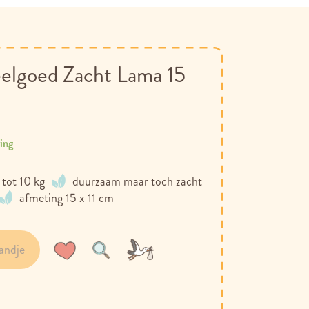
eelgoed Zacht Lama 15
ring
 tot 10 kg
duurzaam maar toch zacht
afmeting 15 x 11 cm
andje
Voeg
Toevoegen
toe
om
aan
te
verlanglijst
vergelijken