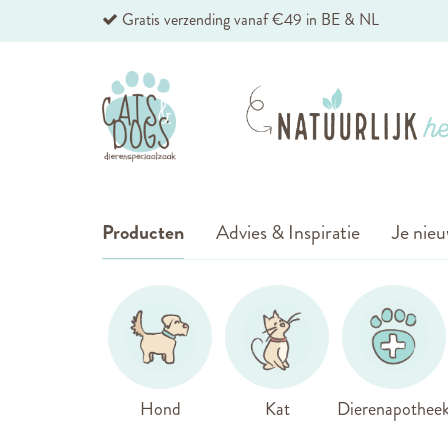
Ga
Gratis verzending vanaf €49 in BE & NL
naar
de
inhoud
Producten
Advies & Inspiratie
Je nieu
Hond
Kat
Dierenapothee