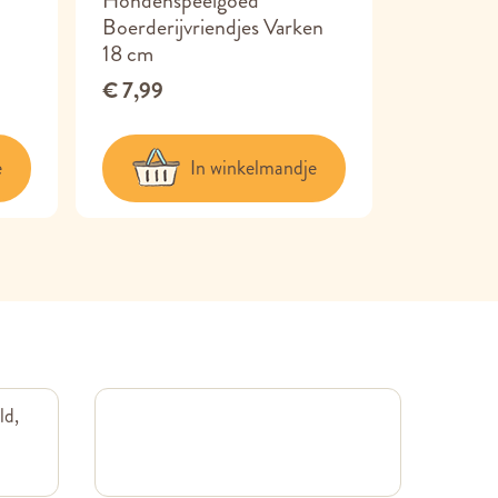
Hondenspeelgoed
Pawzle G
Boerderijvriendjes Varken
18 cm
€ 10,99
€ 7,99
e
In winkelmandje
ld,