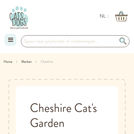
NL
Ga
Home
Merken
Cheshire
naar
de
inhoud
Cheshire Cat's
Garden