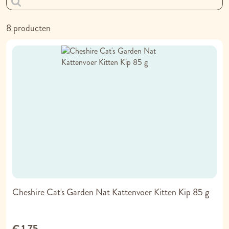
h
so
8
producten
Cheshire Cat's Garden Nat Kattenvoer Kitten Kip 85 g
€ 1,75