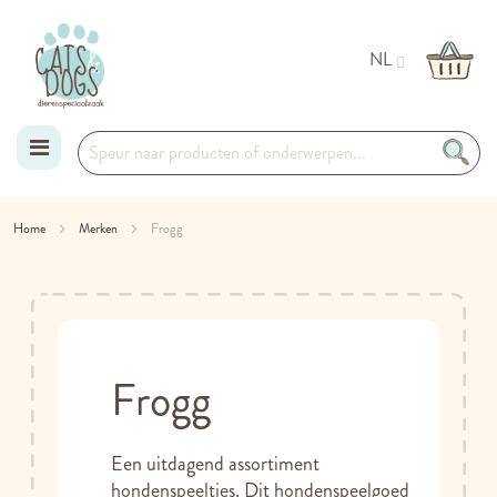
NL
Ga
Home
Merken
Frogg
naar
de
inhoud
Frogg
Een uitdagend assortiment
hondenspeeltjes. Dit hondenspeelgoed