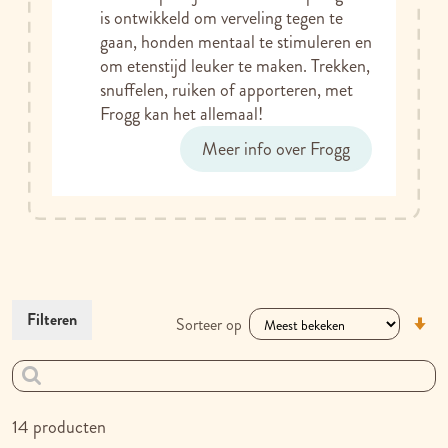
is ontwikkeld om verveling tegen te
gaan, honden mentaal te stimuleren en
om etenstijd leuker te maken. Trekken,
snuffelen, ruiken of apporteren, met
Frogg kan het allemaal!
Meer info over Frogg
V
Filteren
Sorteer op
la
na
h
so
14
producten