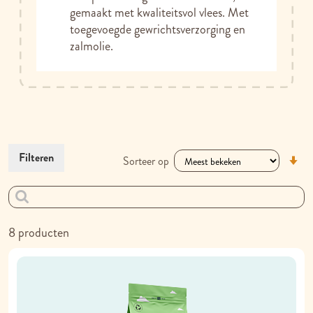
gemaakt met kwaliteitsvol vlees. Met
toegevoegde gewrichtsverzorging en
zalmolie.
V
Filteren
Sorteer op
la
na
h
so
8
producten