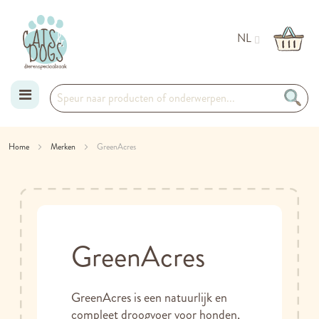
NL
Ga
Home
Merken
GreenAcres
naar
de
inhoud
GreenAcres
GreenAcres is een natuurlijk en
compleet droogvoer voor honden,