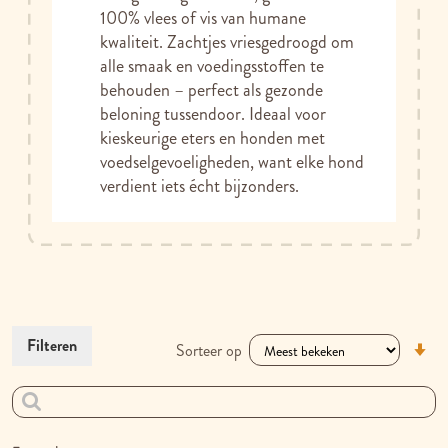
100% vlees of vis van humane
kwaliteit. Zachtjes vriesgedroogd om
alle smaak en voedingsstoffen te
behouden – perfect als gezonde
beloning tussendoor. Ideaal voor
kieskeurige eters en honden met
voedselgevoeligheden, want elke hond
verdient iets écht bijzonders.
V
Filteren
Sorteer op
la
na
h
so