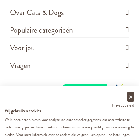
Over Cats & Dogs
Populaire categorieën
Voor jou
Vragen
Privacybeleid
Wij gebruiken cookies
We kunnen deze plaatsen voor analyse van onze bezoekersgegevens, om onze website te
verbeteren, gepersonaliseerde inhoud te tonen en om u een geweldige website-ervaring te
Copyright ©
2026 - Cats&Dogs - Website by
eWings
bieden. Voor meer informatie over de cookies die we gebruiken opent u de instellingen.
e-commerce