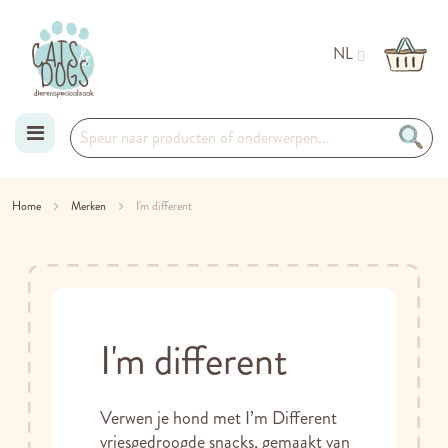
NL
Ga
Home
Merken
I'm different
naar
de
inhoud
I'm different
Verwen je hond met I’m Different
vriesgedroogde snacks, gemaakt van